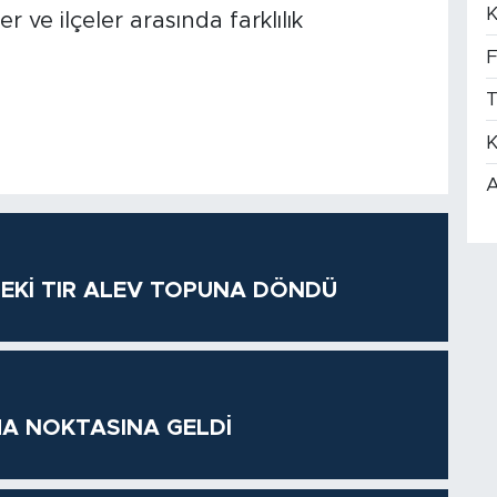
K
r ve ilçeler arasında farklılık
F
T
K
A
DEKİ TIR ALEV TOPUNA DÖNDÜ
A NOKTASINA GELDİ