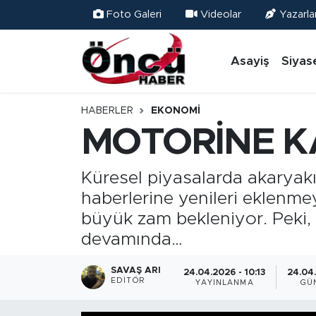
Foto Galeri
Videolar
Yazarla
Asayiş
Düzce Nöbetçi Eczaneler
Asayiş
Siyas
Gündem
Düzce Hava Durumu
HABERLER
EKONOMI
Sağlık & Çevre
Düzce Namaz Vakitleri
MOTORİNE K
Spor
Düzce Trafik Yoğunluk Haritası
Küresel piyasalarda akaryakı
haberlerine yenileri eklenme
Siyaset
Süper Lig Puan Durumu ve Fikstür
büyük zam bekleniyor. Peki, 
Yerel Haber
Tüm Manşetler
devamında…
Öncü Radyo Dinle
Son Dakika Haberleri
SAVAŞ ARI
24.04.2026 - 10:13
24.04.
EDITÖR
YAYINLANMA
GÜ
Öncü TV İzle
Haber Arşivi