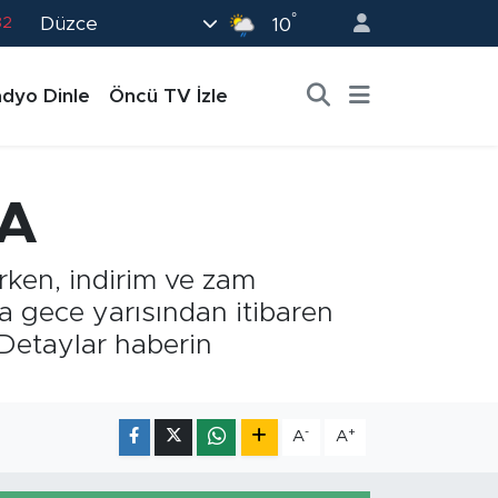
°
Düzce
82
10
02
dyo Dinle
Öncü TV İzle
19
18
19
DA
0
rken, indirim ve zam
na gece yarısından itibaren
 Detaylar haberin
-
+
A
A