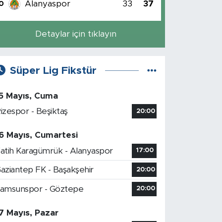
Alanyaspor
33
37
0
Detaylar için tıklayın
Süper Lig Fikstür
5 Mayıs, Cuma
izespor - Beşiktaş
20:00
6 Mayıs, Cumartesi
atih Karagümrük - Alanyaspor
17:00
aziantep FK - Başakşehir
20:00
amsunspor - Göztepe
20:00
7 Mayıs, Pazar