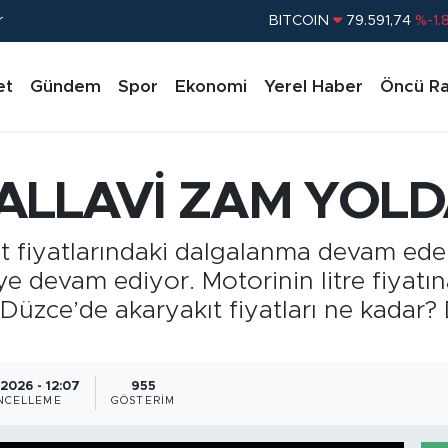
r
BITCOIN
79.591,74
%-1.
DOLAR
45,43620
%0.
et
Gündem
Spor
Ekonomi
Yerel Haber
Öncü Ra
EURO
53,38690
%0.
STERLİN
61,60380
%0.
G.ALTIN
6862,09000
%0.
ALLAVİ ZAM YOL
BİST100
14.598,00
%
t fiyatlarındaki dalgalanma devam ede
ye devam ediyor. Motorinin litre fiyatı
Düzce’de akaryakıt fiyatları ne kadar?
2026 - 12:07
955
NCELLEME
GÖSTERIM