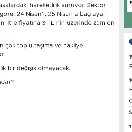
1
asalardaki hareketlilik sürüyor. Sektör
 göre, 24 Nisan’ı, 25 Nisan’a bağlayan
n litre fiyatına 3 TL’nin üzerinde zam ön
 çok toplu taşıma ve nakliye
r.
1
R
lık bir değişik olmayacak.
1
adar?
F
G
S
1