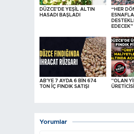
DÜZCE’DE YEŞİL ALTIN
“HER DÖ
HASADI BAŞLADI
ESNAFLA
DESTEKL
EDECEK”
AB'YE 7 AYDA 6 BİN 674
"OLAN Yİ
TON ÎÇ FINDIK SATIŞI
ÜRETİCİS
Yorumlar