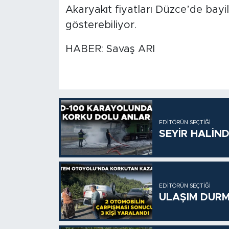
Akaryakıt fiyatları Düzce’de bayile
gösterebiliyor.
HABER: Savaş ARI
EDITÖRÜN SEÇTIĞI
SEYİR HALİN
EDITÖRÜN SEÇTIĞI
ULAŞIM DURM