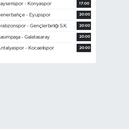
ayserispor - Konyaspor
17:00
enerbahçe - Eyüpspor
20:00
rabzonspor - Gençlerbirliği S.K.
20:00
asımpaşa - Galatasaray
20:00
ntalyaspor - Kocaelispor
20:00