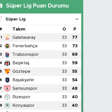
Süper Lig Puan Durumu
Süper Lig
#
Takım
O
P
Galatasaray
33
77
1
Fenerbahçe
33
73
2
Trabzonspor
33
69
3
Beşiktaş
33
59
4
Göztepe
33
55
5
Başakşehir
33
54
6
Samsunspor
33
48
7
Rizespor
33
40
8
Konyaspor
33
40
9