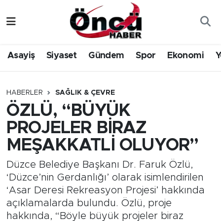
Asayiş
Düzce Nöbetçi Eczaneler
Asayiş
Siyaset
Gündem
Spor
Ekonomi
Y
Gündem
Düzce Hava Durumu
Sağlık & Çevre
Düzce Namaz Vakitleri
HABERLER
SAĞLIK & ÇEVRE
ÖZLÜ, “BÜYÜK
Spor
Düzce Trafik Yoğunluk Haritası
PROJELER BİRAZ
Siyaset
Süper Lig Puan Durumu ve Fikstür
MEŞAKKATLİ OLUYOR”
Yerel Haber
Tüm Manşetler
Düzce Belediye Başkanı Dr. Faruk Özlü,
‘Düzce’nin Gerdanlığı’ olarak isimlendirilen
Öncü Radyo Dinle
Son Dakika Haberleri
‘Asar Deresi Rekreasyon Projesi’ hakkında
açıklamalarda bulundu. Özlü, proje
Öncü TV İzle
Haber Arşivi
hakkında, “Böyle büyük projeler biraz