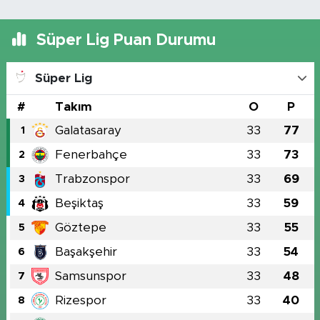
Süper Lig Puan Durumu
Süper Lig
#
Takım
O
P
Galatasaray
33
77
1
Fenerbahçe
33
73
2
Trabzonspor
33
69
3
Beşiktaş
33
59
4
Göztepe
33
55
5
Başakşehir
33
54
6
Samsunspor
33
48
7
Rizespor
33
40
8