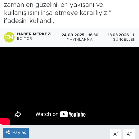
zaman en güzelini, en yakışanı ve
kullanışlısını inşa etmeye kararlıyız.”
ifadesini kullandı.
HABER MERKEZI
24.09.2025 - 16:30
13.03.2026 - 10
EDITÖR
YAYINLANMA
GÜNCELLEME
Paylaş
-
+
A
A