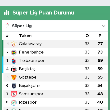
Süper Lig Puan Durumu
Süper Lig
#
Takım
O
P
Galatasaray
33
77
1
Fenerbahçe
33
73
2
Trabzonspor
33
69
3
Beşiktaş
33
59
4
Göztepe
33
55
5
Başakşehir
33
54
6
Samsunspor
33
48
7
Rizespor
33
40
8