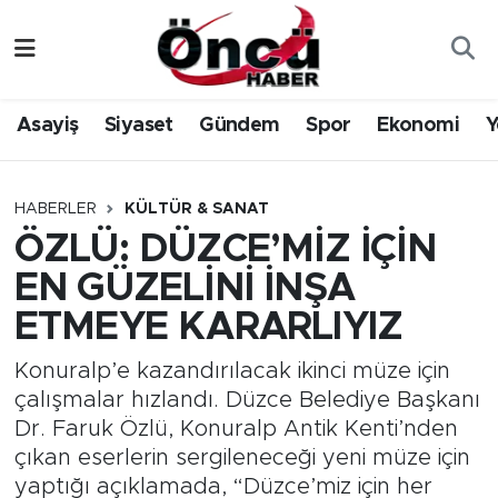
Asayiş
Düzce Nöbetçi Eczaneler
Asayiş
Siyaset
Gündem
Spor
Ekonomi
Y
Gündem
Düzce Hava Durumu
Sağlık & Çevre
Düzce Namaz Vakitleri
HABERLER
KÜLTÜR & SANAT
ÖZLÜ: DÜZCE’MİZ İÇİN
Spor
Düzce Trafik Yoğunluk Haritası
EN GÜZELİNİ İNŞA
Siyaset
Süper Lig Puan Durumu ve Fikstür
ETMEYE KARARLIYIZ
Yerel Haber
Tüm Manşetler
Konuralp’e kazandırılacak ikinci müze için
çalışmalar hızlandı. Düzce Belediye Başkanı
Öncü Radyo Dinle
Son Dakika Haberleri
Dr. Faruk Özlü, Konuralp Antik Kenti’nden
çıkan eserlerin sergileneceği yeni müze için
Öncü TV İzle
Haber Arşivi
yaptığı açıklamada, “Düzce’miz için her