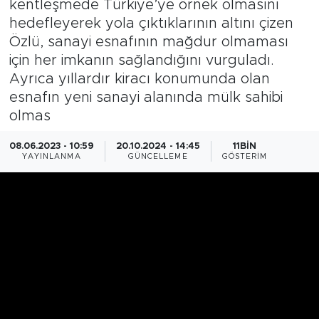
kentleşmede Türkiye’ye örnek olmasını
hedefleyerek yola çıktıklarının altını çizen
Özlü, sanayi esnafının mağdur olmaması
için her imkanın sağlandığını vurguladı.
Ayrıca yıllardır kiracı konumunda olan
esnafın yeni sanayi alanında mülk sahibi
olmas
08.06.2023 - 10:59
20.10.2024 - 14:45
11BIN
YAYINLANMA
GÜNCELLEME
GÖSTERIM