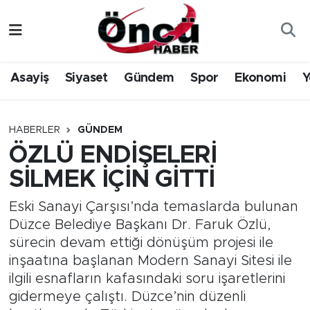
Asayiş
Düzce Nöbetçi Eczaneler
Asayiş
Siyaset
Gündem
Spor
Ekonomi
Y
Gündem
Düzce Hava Durumu
Sağlık & Çevre
Düzce Namaz Vakitleri
HABERLER
GÜNDEM
ÖZLÜ ENDİŞELERİ
Spor
Düzce Trafik Yoğunluk Haritası
SİLMEK İÇİN GİTTİ
Siyaset
Süper Lig Puan Durumu ve Fikstür
Eski Sanayi Çarşısı’nda temaslarda bulunan
Düzce Belediye Başkanı Dr. Faruk Özlü,
Yerel Haber
Tüm Manşetler
sürecin devam ettiği dönüşüm projesi ile
inşaatına başlanan Modern Sanayi Sitesi ile
Öncü Radyo Dinle
Son Dakika Haberleri
ilgili esnafların kafasındaki soru işaretlerini
gidermeye çalıştı. Düzce’nin düzenli
Öncü TV İzle
Haber Arşivi