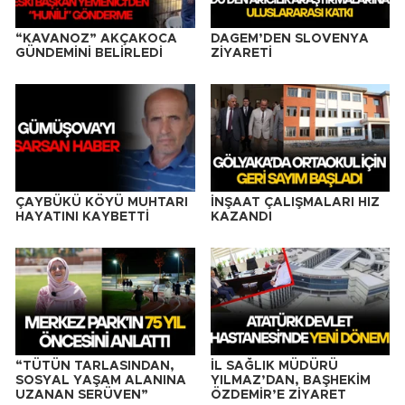
“KAVANOZ” AKÇAKOCA
DAGEM’DEN SLOVENYA
GÜNDEMİNİ BELİRLEDİ
ZİYARETİ
ÇAYBÜKÜ KÖYÜ MUHTARI
İNŞAAT ÇALIŞMALARI HIZ
HAYATINI KAYBETTİ
KAZANDI
“TÜTÜN TARLASINDAN,
İL SAĞLIK MÜDÜRÜ
SOSYAL YAŞAM ALANINA
YILMAZ’DAN, BAŞHEKİM
UZANAN SERÜVEN”
ÖZDEMİR’E ZİYARET