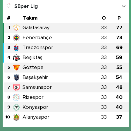
Süper Lig
#
Takım
O
P
Galatasaray
33
77
1
Fenerbahçe
33
73
2
Trabzonspor
33
69
3
Beşiktaş
33
59
4
Göztepe
33
55
5
Başakşehir
33
54
6
Samsunspor
33
48
7
Rizespor
33
40
8
Konyaspor
33
40
9
Alanyaspor
33
37
10