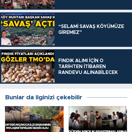
“SELAMİ SAVAŞ KÖYÜMÜZE
GİREMEZ”
FINDIK ALIMI İÇİN O
TARİHTEN İTİBAREN
RANDEVU ALINABİLECEK
Bunlar da ilginizi çekebilir