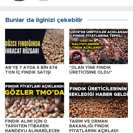
Bunlar da ilginizi çekebilir
AB'YE 7 AYDA 6 BİN 674
"OLAN YİNE FINDIK
TON ÎÇ FINDIK SATIŞI
ÜRETİCİSİNE OLDU"
FINDIK ALIMI İÇİN O
TARIM VE ORMAN
TARİHTEN İTİBAREN
BAKANLIĞI FINDIK
RANDEVU ALINABİLECEK
FİYATLARINI AÇIKLADI