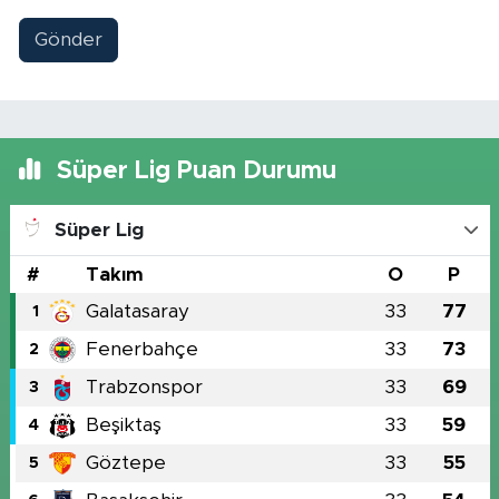
Gönder
Süper Lig Puan Durumu
Süper Lig
#
Takım
O
P
Galatasaray
33
77
1
Fenerbahçe
33
73
2
Trabzonspor
33
69
3
Beşiktaş
33
59
4
Göztepe
33
55
5