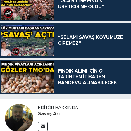
"OLAN YİNE FINDIK
ÜRETİCİSİNE OLDU"
“SELAMİ SAVAŞ KÖYÜMÜZE
GİREMEZ”
FINDIK ALIMI İÇİN O
TARİHTEN İTİBAREN
RANDEVU ALINABİLECEK
EDITÖR HAKKINDA
Savaş Arı