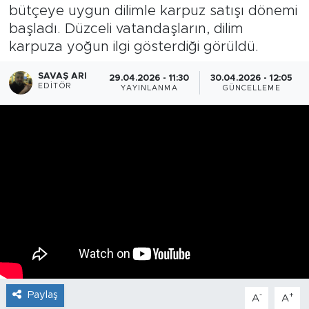
bütçeye uygun dilimle karpuz satışı dönemi
başladı. Düzceli vatandaşların, dilim
karpuza yoğun ilgi gösterdiği görüldü.
SAVAŞ ARI
29.04.2026 - 11:30
30.04.2026 - 12:05
EDITÖR
YAYINLANMA
GÜNCELLEME
Paylaş
-
+
A
A