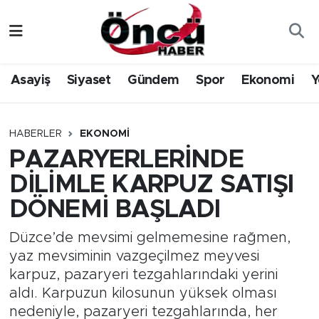
Asayiş
Düzce Nöbetçi Eczaneler
Asayiş
Siyaset
Gündem
Spor
Ekonomi
Y
Gündem
Düzce Hava Durumu
Sağlık & Çevre
Düzce Namaz Vakitleri
HABERLER
EKONOMI
PAZARYERLERİNDE
Spor
Düzce Trafik Yoğunluk Haritası
DİLİMLE KARPUZ SATIŞI
Siyaset
Süper Lig Puan Durumu ve Fikstür
DÖNEMİ BAŞLADI
Yerel Haber
Tüm Manşetler
Düzce’de mevsimi gelmemesine rağmen,
yaz mevsiminin vazgeçilmez meyvesi
Öncü Radyo Dinle
Son Dakika Haberleri
karpuz, pazaryeri tezgahlarındaki yerini
aldı. Karpuzun kilosunun yüksek olması
Öncü TV İzle
Haber Arşivi
nedeniyle, pazaryeri tezgahlarında, her