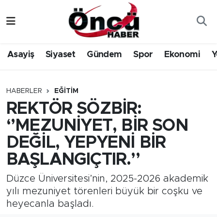
Asayiş
Düzce Nöbetçi Eczaneler
Asayiş
Siyaset
Gündem
Spor
Ekonomi
Y
Gündem
Düzce Hava Durumu
Sağlık & Çevre
Düzce Namaz Vakitleri
HABERLER
EĞITIM
REKTÖR SÖZBİR:
Spor
Düzce Trafik Yoğunluk Haritası
‘’MEZUNİYET, BİR SON
Siyaset
Süper Lig Puan Durumu ve Fikstür
DEĞİL, YEPYENİ BİR
BAŞLANGIÇTIR.’’
Yerel Haber
Tüm Manşetler
Düzce Üniversitesi’nin, 2025-2026 akademik
Öncü Radyo Dinle
Son Dakika Haberleri
yılı mezuniyet törenleri büyük bir coşku ve
heyecanla başladı.
Öncü TV İzle
Haber Arşivi