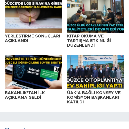
YERLEŞTİRME SONUÇLARI
KİTAP OKUMA VE
AÇIKLANDI
TARTIŞMA ETKİNLİĞİ
DÜZENLENDİ
BAKANLIK’TAN İLK
ÜAK’A BAĞLI KONSEY VE
AÇIKLAMA GELDİ
KOMİSYON BAŞKANLARI
KATILDI