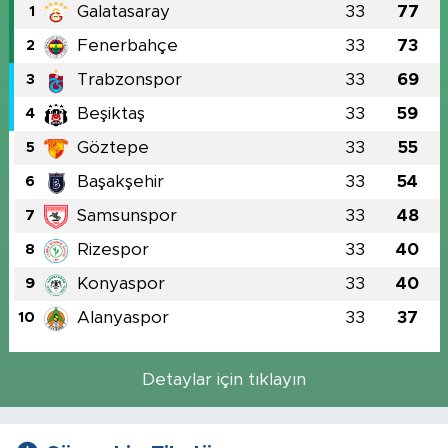
Galatasaray
33
77
1
Fenerbahçe
33
73
2
Trabzonspor
33
69
3
Beşiktaş
33
59
4
Göztepe
33
55
5
Başakşehir
33
54
6
Samsunspor
33
48
7
Rizespor
33
40
8
Konyaspor
33
40
9
Alanyaspor
33
37
10
Detaylar için tıklayın