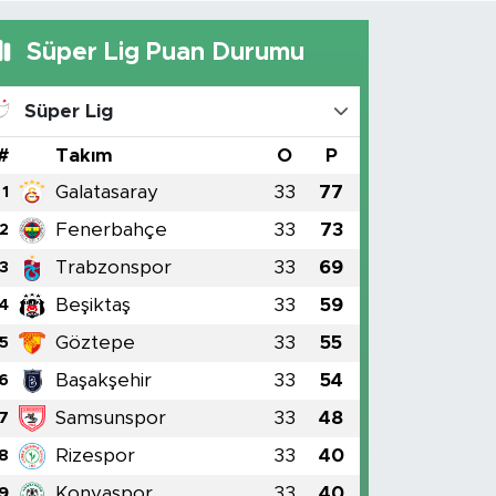
Süper Lig Puan Durumu
Süper Lig
#
Takım
O
P
Galatasaray
33
77
1
Fenerbahçe
33
73
2
Trabzonspor
33
69
3
Beşiktaş
33
59
4
Göztepe
33
55
5
Başakşehir
33
54
6
Samsunspor
33
48
7
Rizespor
33
40
8
Konyaspor
33
40
9