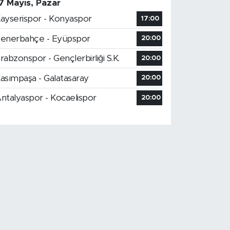
7 Mayıs, Pazar
ayserispor - Konyaspor
17:00
enerbahçe - Eyüpspor
20:00
rabzonspor - Gençlerbirliği S.K.
20:00
asımpaşa - Galatasaray
20:00
ntalyaspor - Kocaelispor
20:00