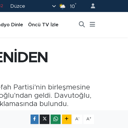
82
°
Düzce
10
02
19
dyo Dinle
Öncü TV İzle
18
19
ENİDEN
0
fah Partisi'nin birleşmesine
toğlu'ndan geldi. Davutoğlu,
ıklamasında bulundu.
-
+
A
A