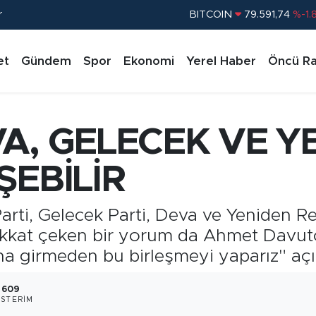
BITCOIN
79.591,74
%-1.
r
DOLAR
45,43620
%0.
EURO
53,38690
%0.
et
Gündem
Spor
Ekonomi
Yerel Haber
Öncü Ra
STERLİN
61,60380
%0.
G.ALTIN
6862,09000
%0.
A, GELECEK VE Y
BİST100
14.598,00
%
ŞEBİLİR
arti, Gelecek Parti, Deva ve Yeniden Re
 dikkat çeken bir yorum da Ahmet Davu
ına girmeden bu birleşmeyi yaparız" aç
609
STERIM