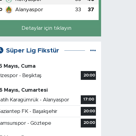
Alanyaspor
33
37
0
Detaylar için tıklayın
Süper Lig Fikstür
5 Mayıs, Cuma
izespor - Beşiktaş
20:00
6 Mayıs, Cumartesi
atih Karagümrük - Alanyaspor
17:00
aziantep FK - Başakşehir
20:00
amsunspor - Göztepe
20:00