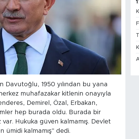
1
K
F
T
K
A
n Davutoğlu, 1950 yılından bu yana
erkez muhafazakar kitlenin onayıyla
enderes, Demirel, Özal, Erbakan,
ümler hep burada oldu. Burada bir
z var. Hukuka güven kalmamış. Devlet
rin ümidi kalmamış" dedi.