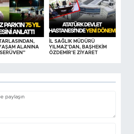
TARLASINDAN,
İL SAĞLIK MÜDÜRÜ
YAŞAM ALANINA
YILMAZ’DAN, BAŞHEKİM
SERÜVEN”
ÖZDEMİR’E ZİYARET