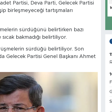
aadet Partisi, Deva Parti, Gelecek Partisi
1
şip birleşmeyeceği tartışmaları
üşmelerin sürdüğünü belirtirken bazı
 sıcak bakmadığı belirtiliyor.
üşmelerin sürdüğü belirtiliyor. Son
1
 da Gelecek Partisi Genel Başkanı Ahmet
R
1
F
G
S