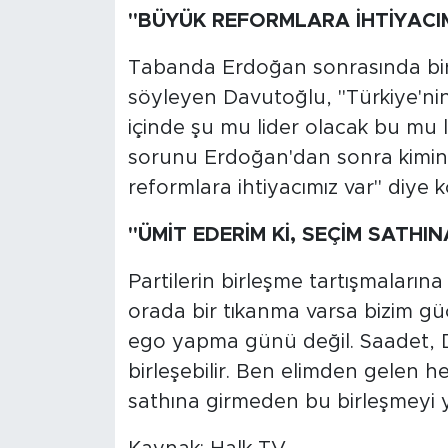
"BÜYÜK REFORMLARA İHTİYACI
Tabanda Erdoğan sonrasında bir 
söyleyen Davutoğlu, "Türkiye'nin 
içinde şu mu lider olacak bu mu li
sorunu Erdoğan'dan sonra kimin
reformlara ihtiyacımız var" diye 
"ÜMİT EDERİM Kİ, SEÇİM SATHI
Partilerin birleşme tartışmaların
orada bir tıkanma varsa bizim güç
ego yapma günü değil. Saadet, 
birleşebilir. Ben elimden gelen h
sathına girmeden bu birleşmeyi ya