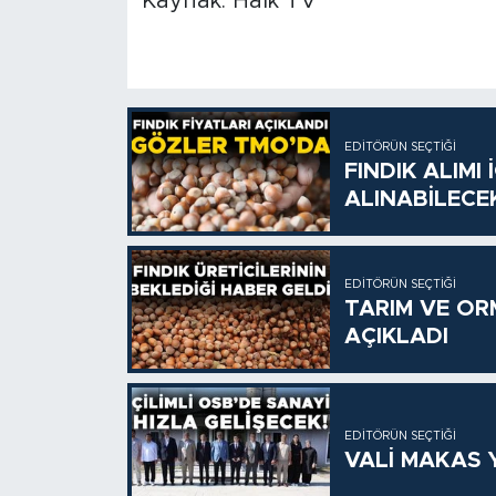
Kaynak: Halk TV
EDITÖRÜN SEÇTIĞI
FINDIK ALIMI
ALINABİLECE
EDITÖRÜN SEÇTIĞI
TARIM VE OR
AÇIKLADI
EDITÖRÜN SEÇTIĞI
VALİ MAKAS Y