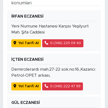
konumları
İRFAN ECZANESİ
Yeni Numune Hastanesi Karşısı Yeşilyurt
Mah. Şifa Caddesi
Yol Tarifi Al
0 (346) 225 09 40
İÇTEN ECZANESİ
Demircilerardı mah.27-22 sok.no:16.,Kazancı
Petrol-OPET arkası,
Yol Tarifi Al
0 (346) 222 47 99
GÜL ECZANESİ