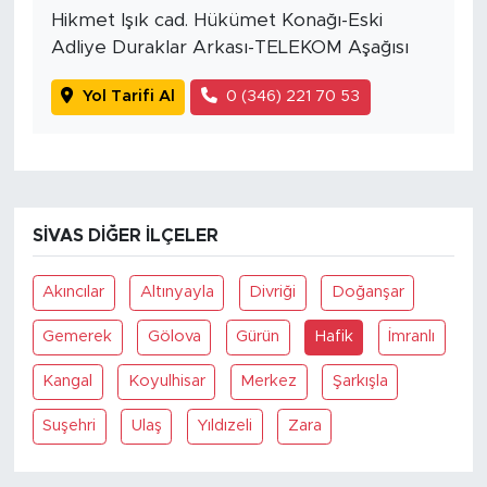
Hikmet Işık cad. Hükümet Konağı-Eski
Adliye Duraklar Arkası-TELEKOM Aşağısı
Yol Tarifi Al
0 (346) 221 70 53
SIVAS DIĞER İLÇELER
Akıncılar
Altınyayla
Divriği
Doğanşar
Gemerek
Gölova
Gürün
Hafik
İmranlı
Kangal
Koyulhisar
Merkez
Şarkışla
Suşehri
Ulaş
Yıldızeli
Zara