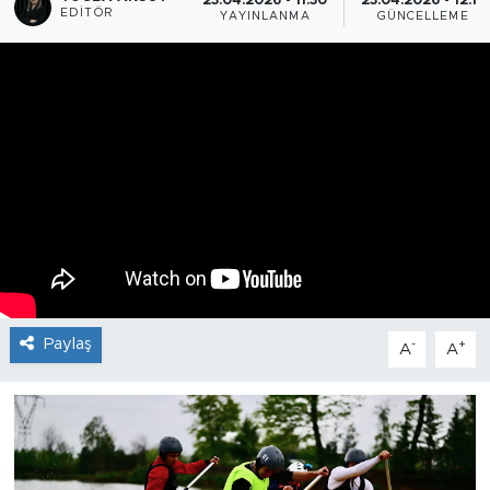
23.04.2026 - 11:30
23.04.2026 - 12:13
EDITÖR
YAYINLANMA
GÜNCELLEME
Paylaş
-
+
A
A