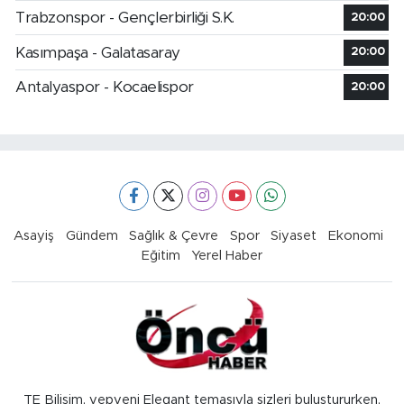
Trabzonspor - Gençlerbirliği S.K.
20:00
Kasımpaşa - Galatasaray
20:00
Antalyaspor - Kocaelispor
20:00
Asayiş
Gündem
Sağlık & Çevre
Spor
Siyaset
Ekonomi
Eğitim
Yerel Haber
TE Bilişim, yepyeni Elegant temasıyla sizleri buluştururken,