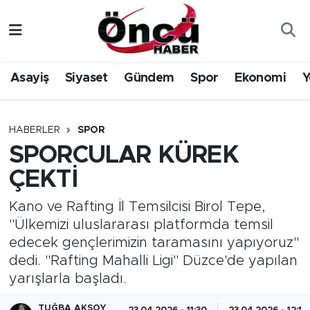
Asayiş
Düzce Nöbetçi Eczaneler
Asayiş
Siyaset
Gündem
Spor
Ekonomi
Y
Gündem
Düzce Hava Durumu
Sağlık & Çevre
Düzce Namaz Vakitleri
HABERLER
SPOR
SPORCULAR KÜREK
Spor
Düzce Trafik Yoğunluk Haritası
ÇEKTİ
Siyaset
Süper Lig Puan Durumu ve Fikstür
Kano ve Rafting İl Temsilcisi Birol Tepe,
"Ülkemizi uluslararası platformda temsil
Yerel Haber
Tüm Manşetler
edecek gençlerimizin taramasını yapıyoruz"
dedi. "Rafting Mahalli Ligi" Düzce'de yapılan
Öncü Radyo Dinle
Son Dakika Haberleri
yarışlarla başladı.
Öncü TV İzle
Haber Arşivi
TUĞBA AKSOY