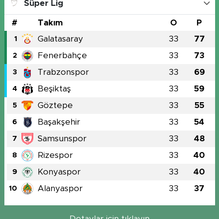
Süper Lig
#
Takım
O
P
Galatasaray
33
77
1
Fenerbahçe
33
73
2
Trabzonspor
33
69
3
Beşiktaş
33
59
4
Göztepe
33
55
5
Başakşehir
33
54
6
Samsunspor
33
48
7
Rizespor
33
40
8
Konyaspor
33
40
9
Alanyaspor
33
37
10
Detaylar için tıklayın