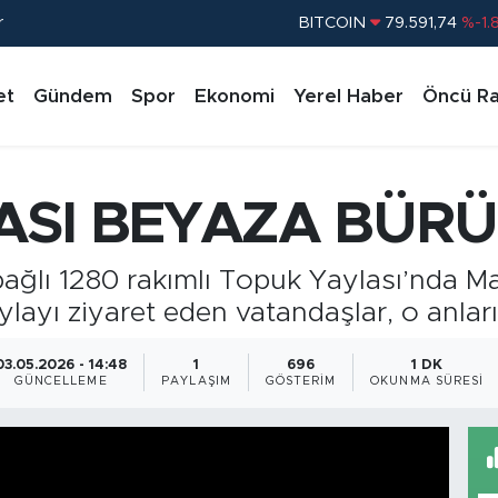
r
DOLAR
45,43620
%0.
EURO
53,38690
%0.
et
Gündem
Spor
Ekonomi
Yerel Haber
Öncü Ra
STERLİN
61,60380
%0.
G.ALTIN
6862,09000
%0.
BİST100
14.598,00
%
ASI BEYAZA BÜR
BITCOIN
79.591,74
%-1.
bağlı 1280 rakımlı Topuk Yaylası’nda Ma
ayı ziyaret eden vatandaşlar, o anları
03.05.2026 - 14:48
1
696
1 DK
GÜNCELLEME
PAYLAŞIM
GÖSTERIM
OKUNMA SÜRESI