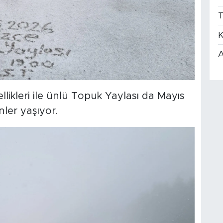
T
K
A
llikleri ile ünlü Topuk Yaylası da Mayıs
ler yaşıyor.