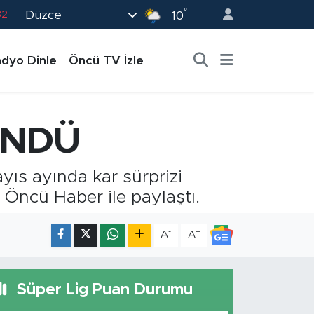
°
Düzce
02
10
19
dyo Dinle
Öncü TV İzle
18
19
0
ÜNDÜ
82
yıs ayında kar sürprizi
 Öncü Haber ile paylaştı.
-
+
A
A
Süper Lig Puan Durumu