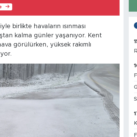
le
le birlikte havaların ısınması
kıştan kalma günler yaşanıyor. Kent
1
va görülürken, yüksek rakımlı
R
uyor.
1
F
G
S
1
K
F