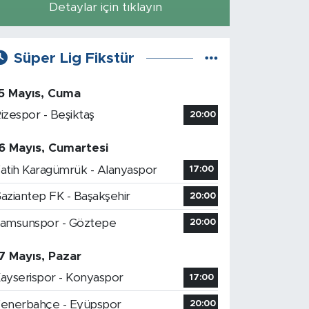
Detaylar için tıklayın
Süper Lig Fikstür
5 Mayıs, Cuma
izespor - Beşiktaş
20:00
6 Mayıs, Cumartesi
atih Karagümrük - Alanyaspor
17:00
aziantep FK - Başakşehir
20:00
amsunspor - Göztepe
20:00
7 Mayıs, Pazar
ayserispor - Konyaspor
17:00
enerbahçe - Eyüpspor
20:00