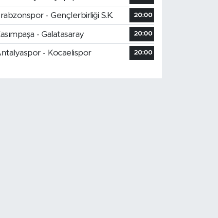
rabzonspor - Gençlerbirliği S.K.
20:00
asımpaşa - Galatasaray
20:00
ntalyaspor - Kocaelispor
20:00