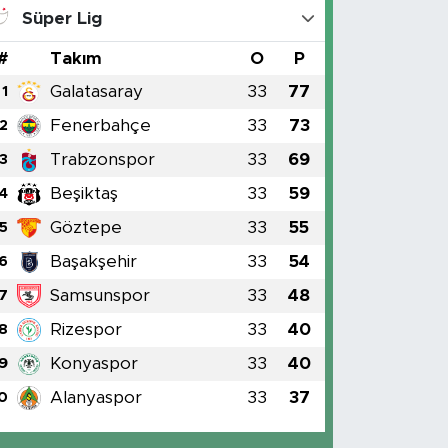
Süper Lig
#
Takım
O
P
Galatasaray
33
77
1
Fenerbahçe
33
73
2
Trabzonspor
33
69
3
Beşiktaş
33
59
4
Göztepe
33
55
5
Başakşehir
33
54
6
Samsunspor
33
48
7
Rizespor
33
40
8
Konyaspor
33
40
9
Alanyaspor
33
37
0