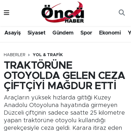
Asayiş
Düzce Nöbetçi Eczaneler
Asayiş
Siyaset
Gündem
Spor
Ekonomi
Y
Gündem
Düzce Hava Durumu
Sağlık & Çevre
Düzce Namaz Vakitleri
HABERLER
YOL & TRAFIK
TRAKTÖRÜNE
Spor
Düzce Trafik Yoğunluk Haritası
OTOYOLDA GELEN CEZA
Siyaset
Süper Lig Puan Durumu ve Fikstür
ÇİFTÇİYİ MAĞDUR ETTİ
Yerel Haber
Tüm Manşetler
Araçların yüksek hızlarda gittiği Kuzey
Anadolu Otoyoluna hayatında girmeyen
Öncü Radyo Dinle
Son Dakika Haberleri
Düzceli çiftçinin sadece saatte 25 kilometre
yapan traktörüne otoyolu kullandığı
Öncü TV İzle
Haber Arşivi
gerekçesiyle ceza geldi. Karara itiraz eden