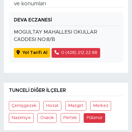
ve konumları
DEVA ECZANESİ
MOGULTAY MAHALLESI OKULLAR
CADDESI NO:8/B
Yol Tarifi Al
0 (428) 212 22 88
TUNCELI DIĞER İLÇELER
Çemişgezek
Hozat
Mazgirt
Merkez
Nazımiye
Ovacık
Pertek
Pülümür