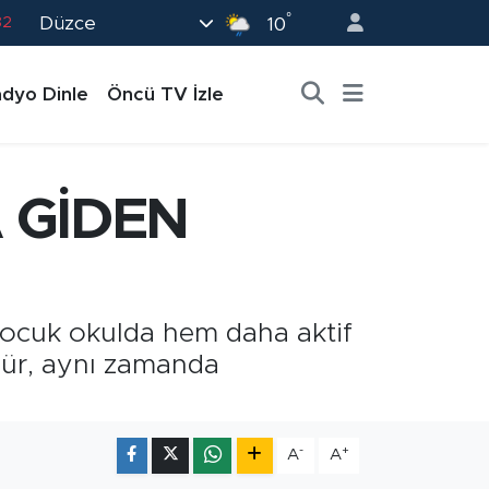
82
°
Düzce
10
02
19
dyo Dinle
Öncü TV İzle
18
19
0
 GİDEN
 çocuk okulda hem daha aktif
yür, aynı zamanda
-
+
A
A