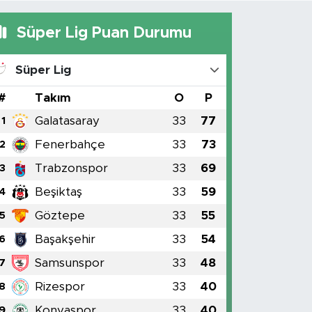
Süper Lig Puan Durumu
Süper Lig
#
Takım
O
P
Galatasaray
33
77
1
Fenerbahçe
33
73
2
Trabzonspor
33
69
3
Beşiktaş
33
59
4
Göztepe
33
55
5
Başakşehir
33
54
6
Samsunspor
33
48
7
Rizespor
33
40
8
Konyaspor
33
40
9