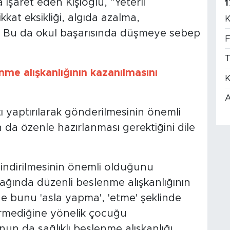
işaret eden Kişioğlu, "Yeterli
1
at eksikliği, algıda azalma,
K
 Bu da okul başarısında düşmeye sebep
F
T
me alışkanlığının kazanılmasını
K
A
tı yaptırılarak gönderilmesinin önemli
da özenle hazırlanması gerektiğini dile
indirilmesinin önemli olduğunu
ağında düzenli beslenme alışkanlığının
 de bunu 'asla yapma', 'etme' şeklinde
ermediğine yönelik çocuğu
onun da sağlıklı beslenme alışkanlığı