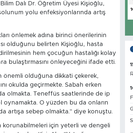
Bilim Dalı Dr. Öğretim Üyesi Kişioğlu,
1
 solunum yolu enfeksiyonlarında artış
kları önlemek adına birinci önerilerinin
sı olduğunu belirten Kişioğlu, hasta
irilmesinin hem çocuğun hastalığı kolay
a bulaştırmasını önleyeceğini ifade etti.
1
R
n önemli olduğuna dikkati çekerek,
nını okulda geçirmekte. Sabah erken
1
a olmakta. Teneffüs saatlerinde de ip
F
rol oynamakta. O yüzden bu da onların
G
a artışa sebep olmakta." diye konuştu.
S
 korunabilmeleri için yeterli ve dengeli