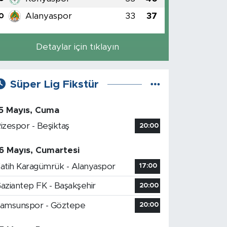
Alanyaspor
33
37
0
Detaylar için tıklayın
Süper Lig Fikstür
5 Mayıs, Cuma
izespor - Beşiktaş
20:00
6 Mayıs, Cumartesi
atih Karagümrük - Alanyaspor
17:00
aziantep FK - Başakşehir
20:00
amsunspor - Göztepe
20:00