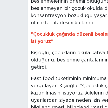
beslenmelerinin önemli olduğuna 
beslenmeyen bir çocuk okulda dikk
konsantrasyon bozukluğu yaşar.
olmakta." ifadesini kullandı.
"Çocukluk çağında düzenli beslen
istiyoruz"
Kişioğlu, çocukların okula kahval
olduğunu, beslenme çantalarının 
getirdi.
Fast food tüketiminin minimuma 
vurgulayan Kişioğlu, "Çocukluk ç
kazanılmasını istiyoruz. Ailelerin
uyarılardan ziyade neden izin v
bilgilendirmesi, bilinçlendirmesi 