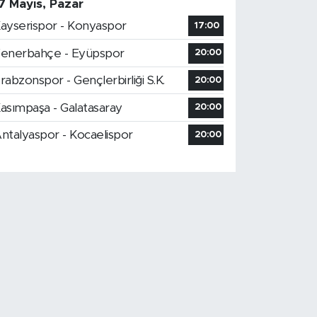
7 Mayıs, Pazar
ayserispor - Konyaspor
17:00
enerbahçe - Eyüpspor
20:00
rabzonspor - Gençlerbirliği S.K.
20:00
asımpaşa - Galatasaray
20:00
ntalyaspor - Kocaelispor
20:00