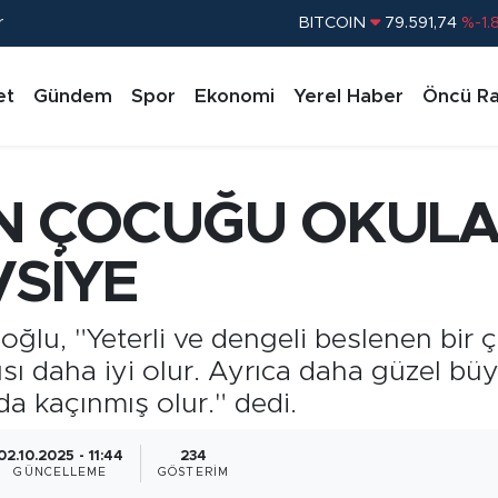
BITCOIN
79.591,74
%-1.
r
DOLAR
45,43620
%0.
EURO
53,38690
%0.
et
Gündem
Spor
Ekonomi
Yerel Haber
Öncü Ra
STERLİN
61,60380
%0.
G.ALTIN
6862,09000
%0.
BİST100
14.598,00
%
 ÇOCUĞU OKULA
VSİYE
oğlu, "Yeterli ve dengeli beslenen bir
sı daha iyi olur. Ayrıca daha güzel bü
da kaçınmış olur." dedi.
02.10.2025 - 11:44
234
GÜNCELLEME
GÖSTERIM