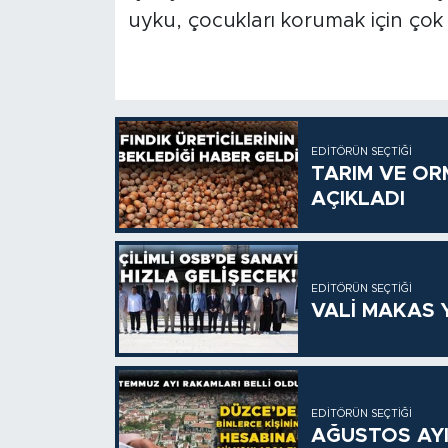
uyku, çocukları korumak için çok 
EDITÖRÜN SEÇTIĞI
TARIM VE OR
AÇIKLADI
EDITÖRÜN SEÇTIĞI
VALİ MAKAS Y
EDITÖRÜN SEÇTIĞI
AĞUSTOS AYI