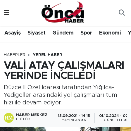
Asayiş
Düzce Nöbetçi Eczaneler
Asayiş
Siyaset
Gündem
Spor
Ekonomi
Y
Gündem
Düzce Hava Durumu
Sağlık & Çevre
Düzce Namaz Vakitleri
HABERLER
YEREL HABER
VALİ ATAY ÇALIŞMALARI
Spor
Düzce Trafik Yoğunluk Haritası
YERİNDE İNCELEDİ
Siyaset
Süper Lig Puan Durumu ve Fikstür
Düzce İl Özel İdaresi tarafından Yığılca-
Yedigöller arasındaki yol çalışmaları tüm
Yerel Haber
Tüm Manşetler
hızı ile devam ediyor.
Öncü Radyo Dinle
Son Dakika Haberleri
HABER MERKEZI
15.09.2021 - 14:15
01.10.2024 - 00:
EDITÖR
YAYINLANMA
GÜNCELLEME
Öncü TV İzle
Haber Arşivi