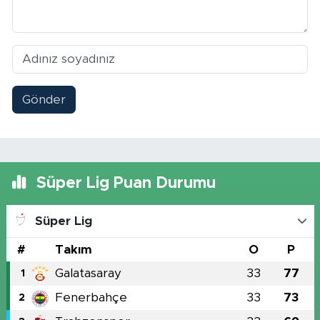
Gönder
Süper Lig Puan Durumu
Süper Lig
#
Takım
O
P
Galatasaray
33
77
1
Fenerbahçe
33
73
2