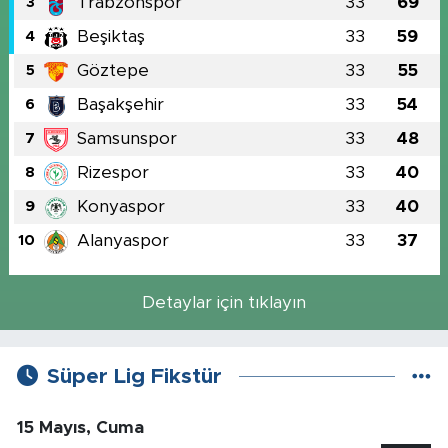
Trabzonspor
33
69
3
Beşiktaş
33
59
4
Göztepe
33
55
5
Başakşehir
33
54
6
Samsunspor
33
48
7
Rizespor
33
40
8
Konyaspor
33
40
9
Alanyaspor
33
37
10
Detaylar için tıklayın
Süper Lig Fikstür
15 Mayıs, Cuma