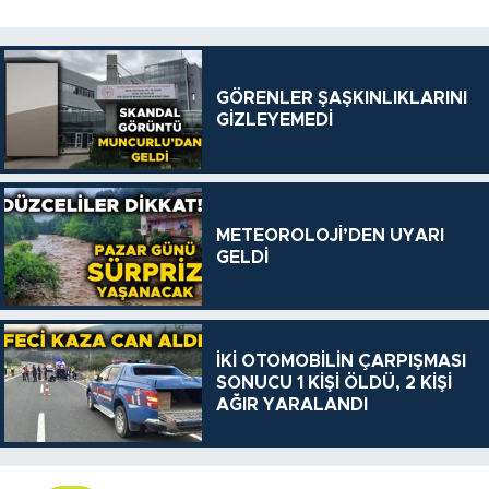
GÖRENLER ŞAŞKINLIKLARINI
GİZLEYEMEDİ
METEOROLOJİ’DEN UYARI
GELDİ
İKİ OTOMOBİLİN ÇARPIŞMASI
SONUCU 1 KİŞİ ÖLDÜ, 2 KİŞİ
AĞIR YARALANDI