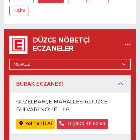
Tuşba
DÜZCE NÖBETÇI
ECZANELER
BURAK ECZANESİ
GÜZELBAHÇE MAHALLESİ 6.DÜZCE
BULVARI NO:11F - 11G
Yol Tarifi Al
0 (380) 411 82 83