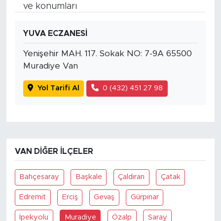
ve konumları
YUVA ECZANESİ
Yenişehir MAH. 117. Sokak NO: 7-9A 65500
Muradiye Van
Yol Tarifi Al
0 (432) 451 27 98
VAN DIĞER İLÇELER
Bahçesaray
Başkale
Çaldıran
Çatak
Edremit
Erciş
Gevaş
Gürpınar
İpekyolu
Muradiye
Özalp
Saray