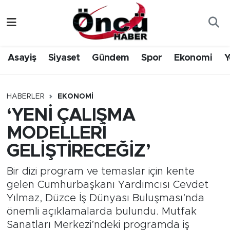
Asayiş
Düzce Nöbetçi Eczaneler
Asayiş
Siyaset
Gündem
Spor
Ekonomi
Y
Gündem
Düzce Hava Durumu
Sağlık & Çevre
Düzce Namaz Vakitleri
HABERLER
EKONOMI
‘YENİ ÇALIŞMA
Spor
Düzce Trafik Yoğunluk Haritası
MODELLERİ
Siyaset
Süper Lig Puan Durumu ve Fikstür
GELİŞTİRECEĞİZ’
Yerel Haber
Tüm Manşetler
Bir dizi program ve temaslar için kente
gelen Cumhurbaşkanı Yardımcısı Cevdet
Öncü Radyo Dinle
Son Dakika Haberleri
Yılmaz, Düzce İş Dünyası Buluşması’nda
önemli açıklamalarda bulundu. Mutfak
Öncü TV İzle
Haber Arşivi
Sanatları Merkezi’ndeki programda iş