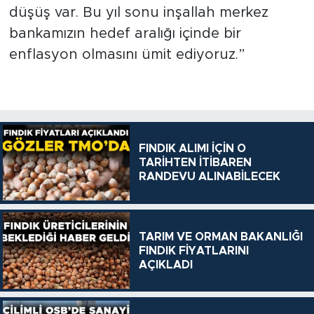
düşüş var. Bu yıl sonu inşallah merkez
bankamızın hedef aralığı içinde bir
enflasyon olmasını ümit ediyoruz.”
FINDIK ALIMI İÇİN O
TARİHTEN İTİBAREN
RANDEVU ALINABİLECEK
TARIM VE ORMAN BAKANLIĞI
FINDIK FİYATLARINI
AÇIKLADI