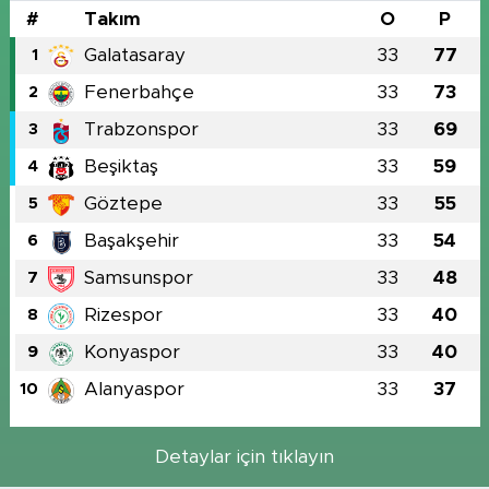
#
Takım
O
P
Galatasaray
33
77
1
Fenerbahçe
33
73
2
Trabzonspor
33
69
3
Beşiktaş
33
59
4
Göztepe
33
55
5
Başakşehir
33
54
6
Samsunspor
33
48
7
Rizespor
33
40
8
Konyaspor
33
40
9
Alanyaspor
33
37
10
Detaylar için tıklayın