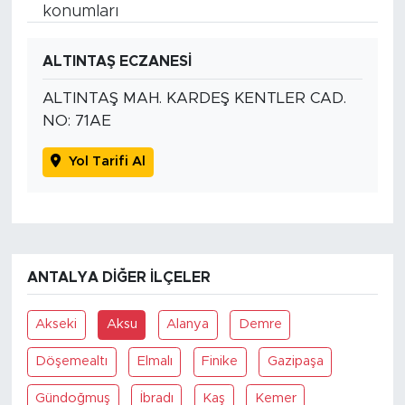
konumları
ALTINTAŞ ECZANESİ
ALTINTAŞ MAH. KARDEŞ KENTLER CAD.
NO: 71AE
Yol Tarifi Al
ANTALYA DIĞER İLÇELER
Akseki
Aksu
Alanya
Demre
Döşemealtı
Elmalı
Finike
Gazipaşa
Gündoğmuş
İbradı
Kaş
Kemer