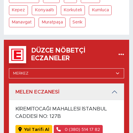
Kepez
Konyaaltı
Korkuteli
Kumluca
Manavgat
Muratpaşa
Serik
DÜZCE NÖBETÇI
ECZANELER
MELEN ECZANESİ
KİREMİTOCAĞI MAHALLESİ İSTANBUL
CADDESİ NO: 127B
Yol Tarifi Al
0 (380) 514 17 82