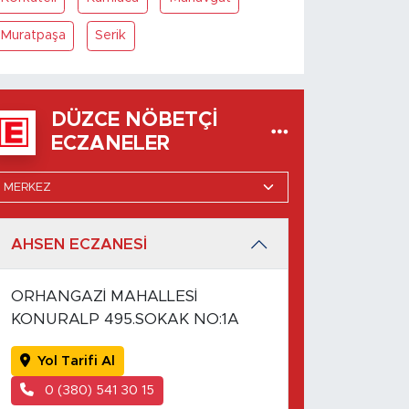
Muratpaşa
Serik
DÜZCE NÖBETÇI
ECZANELER
AHSEN ECZANESİ
ORHANGAZİ MAHALLESİ
KONURALP 495.SOKAK NO:1A
Yol Tarifi Al
0 (380) 541 30 15