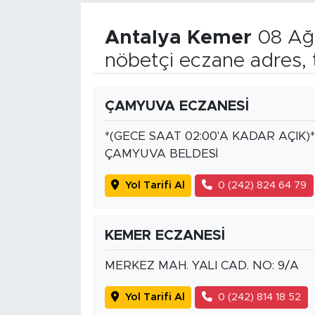
Antalya Kemer
08 Ağu
nöbetçi eczane adres, 
ÇAMYUVA ECZANESİ
*(GECE SAAT 02:00'A KADAR AÇIK
ÇAMYUVA BELDESİ
Yol Tarifi Al
0 (242) 824 64 79
KEMER ECZANESİ
MERKEZ MAH. YALI CAD. NO: 9/A
Yol Tarifi Al
0 (242) 814 18 52