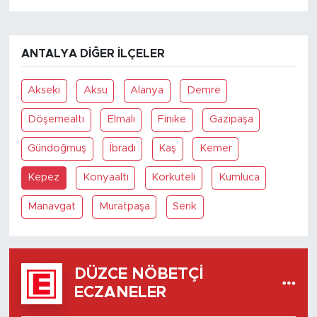
ANTALYA DIĞER İLÇELER
Akseki
Aksu
Alanya
Demre
Döşemealtı
Elmalı
Finike
Gazipaşa
Gündoğmuş
İbradı
Kaş
Kemer
Kepez
Konyaaltı
Korkuteli
Kumluca
Manavgat
Muratpaşa
Serik
DÜZCE NÖBETÇI
ECZANELER