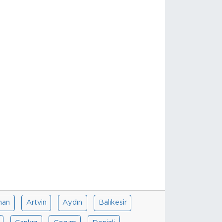
han
Artvin
Aydın
Balıkesir