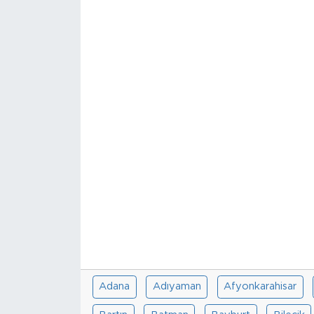
Adana
Adıyaman
Afyonkarahisar