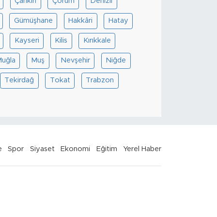
Çankırı
Çorum
Denizli
Gümüşhane
Hakkâri
Hatay
Kayseri
Kilis
Kırıkkale
uğla
Muş
Nevşehir
Niğde
Tekirdağ
Tokat
Trabzon
e
Spor
Siyaset
Ekonomi
Eğitim
Yerel Haber