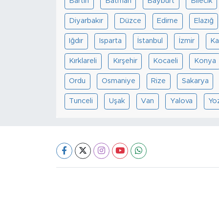
Bartın
Batman
Bayburt
Bilecik
Diyarbakır
Düzce
Edirne
Elazığ
Iğdır
Isparta
İstanbul
İzmir
Ka
Kırklareli
Kırşehir
Kocaeli
Konya
Ordu
Osmaniye
Rize
Sakarya
Tunceli
Uşak
Van
Yalova
Yo