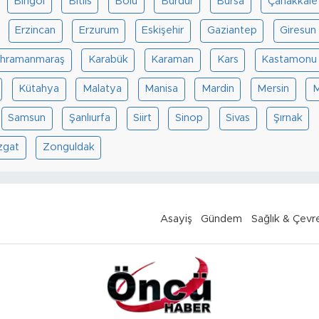
Bingöl
Bitlis
Bolu
Burdur
Bursa
Çanakkale
Erzincan
Erzurum
Eskişehir
Gaziantep
Giresun
hramanmaraş
Karabük
Karaman
Kars
Kastamonu
Kütahya
Malatya
Manisa
Mardin
Mersin
M
Samsun
Şanlıurfa
Siirt
Sinop
Sivas
Şırnak
zgat
Zonguldak
Asayiş
Gündem
Sağlık & Çevr