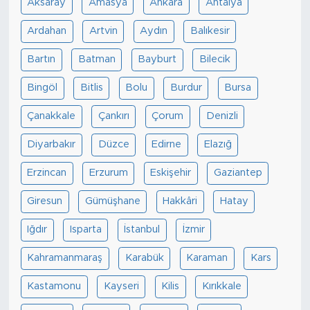
Aksaray
Amasya
Ankara
Antalya
Ardahan
Artvin
Aydın
Balıkesir
Bartın
Batman
Bayburt
Bilecik
Bingöl
Bitlis
Bolu
Burdur
Bursa
Çanakkale
Çankırı
Çorum
Denizli
Diyarbakır
Düzce
Edirne
Elazığ
Erzincan
Erzurum
Eskişehir
Gaziantep
Giresun
Gümüşhane
Hakkâri
Hatay
Iğdır
Isparta
İstanbul
İzmir
Kahramanmaraş
Karabük
Karaman
Kars
Kastamonu
Kayseri
Kilis
Kırıkkale