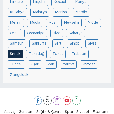
Kırklareli
Kırşehir
Kocaeli
Konya
Kütahya
Malatya
Manisa
Mardin
Mersin
Muğla
Muş
Nevşehir
Niğde
Ordu
Osmaniye
Rize
Sakarya
Samsun
Şanlıurfa
Siirt
Sinop
Sivas
Şırnak
Tekirdağ
Tokat
Trabzon
Tunceli
Uşak
Van
Yalova
Yozgat
Zonguldak
Asayiş
Gündem
Sağlık & Çevre
Spor
Siyaset
Ekonomi