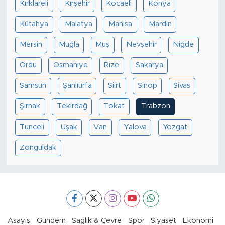
Kırklareli
Kırşehir
Kocaeli
Konya
Kütahya
Malatya
Manisa
Mardin
Mersin
Muğla
Muş
Nevşehir
Niğde
Ordu
Osmaniye
Rize
Sakarya
Samsun
Şanlıurfa
Siirt
Sinop
Sivas
Şırnak
Tekirdağ
Tokat
Trabzon
Tunceli
Uşak
Van
Yalova
Yozgat
Zonguldak
Asayiş
Gündem
Sağlık & Çevre
Spor
Siyaset
Ekonomi