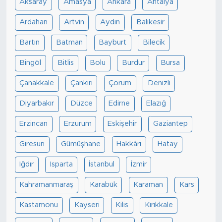
Aksaray
Amasya
Ankara
Antalya
Ardahan
Artvin
Aydın
Balıkesir
Bartın
Batman
Bayburt
Bilecik
Bingöl
Bitlis
Bolu
Burdur
Bursa
Çanakkale
Çankırı
Çorum
Denizli
Diyarbakır
Düzce
Edirne
Elazığ
Erzincan
Erzurum
Eskişehir
Gaziantep
Giresun
Gümüşhane
Hakkâri
Hatay
Iğdır
Isparta
İstanbul
İzmir
Kahramanmaraş
Karabük
Karaman
Kars
Kastamonu
Kayseri
Kilis
Kırıkkale