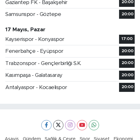
Gaziantep FK - Başakşehir
20:00
Samsunspor - Göztepe
20:00
17 Mayıs, Pazar
Kayserispor - Konyaspor
17:00
Fenerbahçe - Eyüpspor
20:00
Trabzonspor - Gençlerbirliği S.K.
20:00
Kasımpaşa - Galatasaray
20:00
Antalyaspor - Kocaelispor
20:00
Asayiş
Gündem
Sağlık & Çevre
Spor
Siyaset
Ekonomi