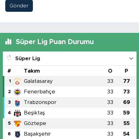
Gönder
Süper Lig Puan Durumu
Süper Lig
#
Takım
O
P
Galatasaray
33
77
1
Fenerbahçe
33
73
2
Trabzonspor
33
69
3
Beşiktaş
33
59
4
Göztepe
33
55
5
Başakşehir
33
54
6