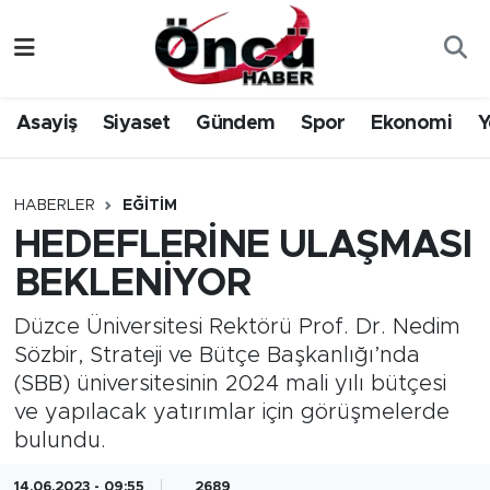
Asayiş
Düzce Nöbetçi Eczaneler
Asayiş
Siyaset
Gündem
Spor
Ekonomi
Y
Gündem
Düzce Hava Durumu
Sağlık & Çevre
Düzce Namaz Vakitleri
HABERLER
EĞITIM
HEDEFLERİNE ULAŞMASI
Spor
Düzce Trafik Yoğunluk Haritası
BEKLENİYOR
Siyaset
Süper Lig Puan Durumu ve Fikstür
Düzce Üniversitesi Rektörü Prof. Dr. Nedim
Sözbir, Strateji ve Bütçe Başkanlığı’nda
Yerel Haber
Tüm Manşetler
(SBB) üniversitesinin 2024 mali yılı bütçesi
ve yapılacak yatırımlar için görüşmelerde
Öncü Radyo Dinle
Son Dakika Haberleri
bulundu.
Öncü TV İzle
Haber Arşivi
14.06.2023 - 09:55
2689