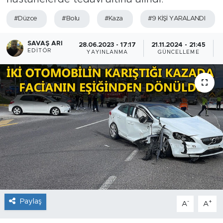
#Düzce
#Bolu
#Kaza
#9 KİŞİ YARALANDI
SAVAŞ ARI
28.06.2023 - 17:17
21.11.2024 - 21:45
EDITÖR
YAYINLANMA
GÜNCELLEME
Paylaş
-
+
A
A