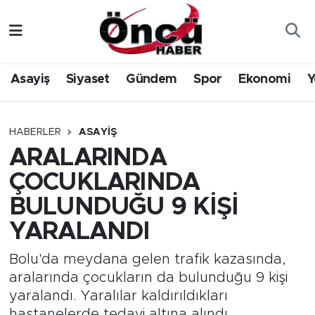
Asayiş
Düzce Nöbetçi Eczaneler
Asayiş
Siyaset
Gündem
Spor
Ekonomi
Y
Gündem
Düzce Hava Durumu
Sağlık & Çevre
Düzce Namaz Vakitleri
HABERLER
ASAYIŞ
ARALARINDA
Spor
Düzce Trafik Yoğunluk Haritası
ÇOCUKLARINDA
Siyaset
Süper Lig Puan Durumu ve Fikstür
BULUNDUĞU 9 KİŞİ
YARALANDI
Yerel Haber
Tüm Manşetler
Bolu'da meydana gelen trafik kazasında,
Öncü Radyo Dinle
Son Dakika Haberleri
aralarında çocukların da bulunduğu 9 kişi
yaralandı. Yaralılar kaldırıldıkları
Öncü TV İzle
Haber Arşivi
hastanelerde tedavi altına alındı.