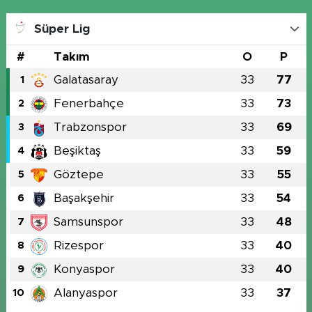
Süper Lig
#
Takım
O
P
Galatasaray
33
77
1
Fenerbahçe
33
73
2
Trabzonspor
33
69
3
Beşiktaş
33
59
4
Göztepe
33
55
5
Başakşehir
33
54
6
Samsunspor
33
48
7
Rizespor
33
40
8
Konyaspor
33
40
9
Alanyaspor
33
37
10