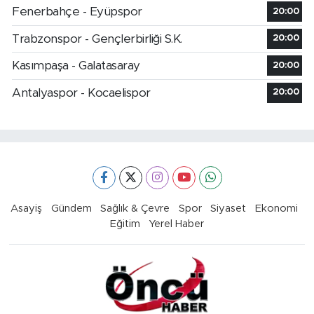
Fenerbahçe - Eyüpspor
20:00
Trabzonspor - Gençlerbirliği S.K.
20:00
Kasımpaşa - Galatasaray
20:00
Antalyaspor - Kocaelispor
20:00
Asayiş
Gündem
Sağlık & Çevre
Spor
Siyaset
Ekonomi
Eğitim
Yerel Haber