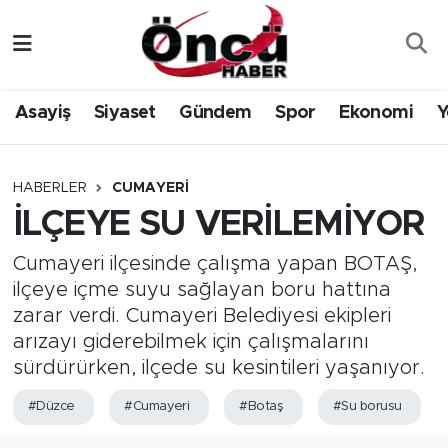
Asayiş
Düzce Nöbetçi Eczaneler
Asayiş
Siyaset
Gündem
Spor
Ekonomi
Y
Gündem
Düzce Hava Durumu
Sağlık & Çevre
Düzce Namaz Vakitleri
HABERLER
CUMAYERI
İLÇEYE SU VERİLEMİYOR
Spor
Düzce Trafik Yoğunluk Haritası
Cumayeri ilçesinde çalışma yapan BOTAŞ,
Siyaset
Süper Lig Puan Durumu ve Fikstür
ilçeye içme suyu sağlayan boru hattına
zarar verdi. Cumayeri Belediyesi ekipleri
Yerel Haber
Tüm Manşetler
arızayı giderebilmek için çalışmalarını
sürdürürken, ilçede su kesintileri yaşanıyor.
Öncü Radyo Dinle
Son Dakika Haberleri
#Düzce
#Cumayeri
#Botaş
#Su borusu
Öncü TV İzle
Haber Arşivi