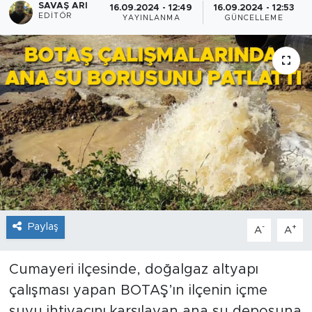
SAVAŞ ARI
16.09.2024 - 12:49
16.09.2024 - 12:53
EDITÖR
YAYINLANMA
GÜNCELLEME
Paylaş
-
+
A
A
Cumayeri ilçesinde, doğalgaz altyapı
çalışması yapan BOTAŞ’ın ilçenin içme
suyu ihtiyacını karşılayan ana su deposuna