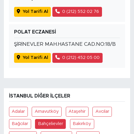
Yol Tarifi Al
0 (212) 552 02 76
POLAT ECZANESİ
ŞİRİNEVLER MAH.HASTANE CAD.NO:18/B
Yol Tarifi Al
0 (212) 452 05 00
İSTANBUL DIĞER İLÇELER
Adalar
Arnavutköy
Ataşehir
Avcılar
Bağcılar
Bahçelievler
Bakırköy