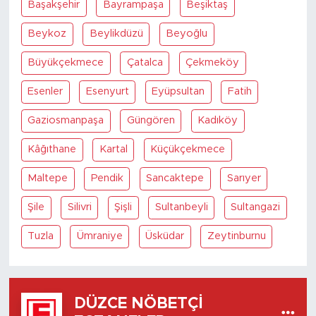
Başakşehir
Bayrampaşa
Beşiktaş
Beykoz
Beylikdüzü
Beyoğlu
Büyükçekmece
Çatalca
Çekmeköy
Esenler
Esenyurt
Eyüpsultan
Fatih
Gaziosmanpaşa
Güngören
Kadıköy
Kâğıthane
Kartal
Küçükçekmece
Maltepe
Pendik
Sancaktepe
Sarıyer
Şile
Silivri
Şişli
Sultanbeyli
Sultangazi
Tuzla
Ümraniye
Üsküdar
Zeytinburnu
DÜZCE NÖBETÇI