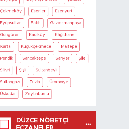
Çekmeköy
Esenler
Esenyurt
Eyüpsultan
Fatih
Gaziosmanpaşa
Güngören
Kadıköy
Kâğıthane
Kartal
Küçükçekmece
Maltepe
Pendik
Sancaktepe
Sarıyer
Şile
Silivri
Şişli
Sultanbeyli
Sultangazi
Tuzla
Ümraniye
Üsküdar
Zeytinburnu
DÜZCE NÖBETÇI
ECZANELER