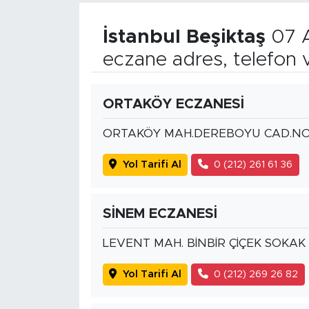
İstanbul Beşiktaş
07 A
eczane adres, telefon 
ORTAKÖY ECZANESİ
ORTAKÖY MAH.DEREBOYU CAD.NO
Yol Tarifi Al
0 (212) 261 61 36
SİNEM ECZANESİ
LEVENT MAH. BİNBİR ÇİÇEK SOKAK
Yol Tarifi Al
0 (212) 269 26 82