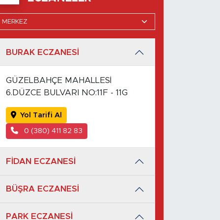
BURAK ECZANESİ
GÜZELBAHÇE MAHALLESİ
6.DÜZCE BULVARI NO:11F - 11G
Yol Tarifi Al
0 (380) 411 82 83
FİDAN ECZANESİ
BÜŞRA ECZANESİ
PARK ECZANESİ