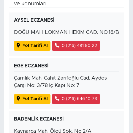
ve konumları
AYSEL ECZANESİ
DOĞU MAH. LOKMAN HEKİM CAD. NO:16/B
Yol Tarifi Al
0 (216) 491 80 22
EGE ECZANESİ
Çamlık Mah. Cahit Zarifoğlu Cad. Aydos
Çarşı No: 3/78 İç Kapı No: 7
Yol Tarifi Al
0 (216) 646 10 73
BADEMLİK ECZANESİ
Kaynarca Mah. Ölçü Sok. No:2/A