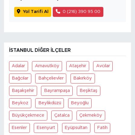
Yol Tarifi Al
0 (216) 390 95 00
İSTANBUL DIĞER İLÇELER
Adalar
Arnavutköy
Ataşehir
Avcılar
Bağcılar
Bahçelievler
Bakırköy
Başakşehir
Bayrampaşa
Beşiktaş
Beykoz
Beylikdüzü
Beyoğlu
Büyükçekmece
Çatalca
Çekmeköy
Esenler
Esenyurt
Eyüpsultan
Fatih