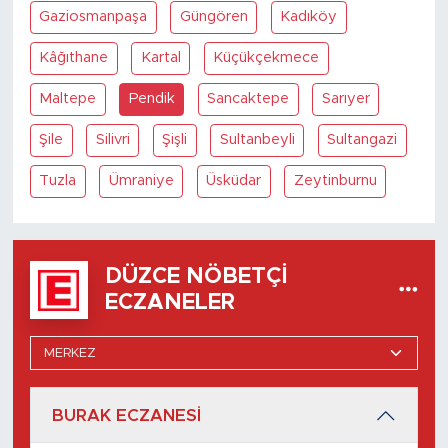
Gaziosmanpaşa
Güngören
Kadıköy
Kâğıthane
Kartal
Küçükçekmece
Maltepe
Pendik
Sancaktepe
Sarıyer
Şile
Silivri
Şişli
Sultanbeyli
Sultangazi
Tuzla
Ümraniye
Üsküdar
Zeytinburnu
DÜZCE NÖBETÇI
ECZANELER
BURAK ECZANESİ