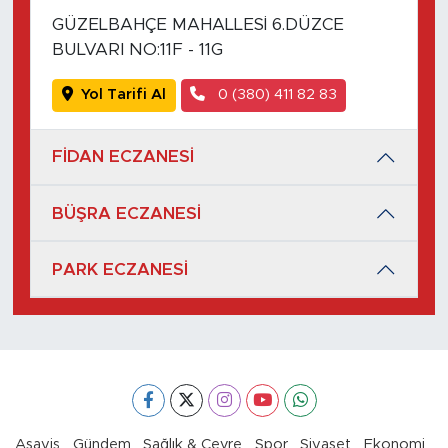
GÜZELBAHÇE MAHALLESİ 6.DÜZCE
BULVARI NO:11F - 11G
Yol Tarifi Al
0 (380) 411 82 83
FİDAN ECZANESİ
BÜŞRA ECZANESİ
PARK ECZANESİ
Asayiş
Gündem
Sağlık & Çevre
Spor
Siyaset
Ekonomi