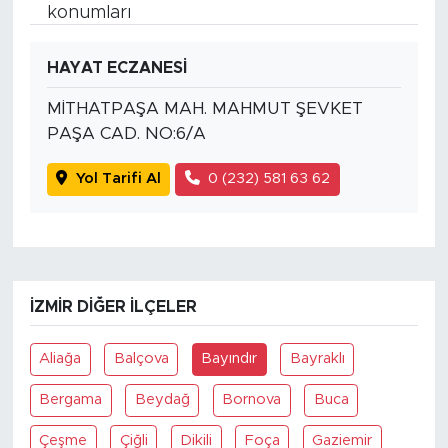
konumları
HAYAT ECZANESİ
MİTHATPAŞA MAH. MAHMUT ŞEVKET
PAŞA CAD. NO:6/A
Yol Tarifi Al
0 (232) 581 63 62
İZMIR DIĞER İLÇELER
Aliağa
Balçova
Bayındır
Bayraklı
Bergama
Beydağ
Bornova
Buca
Çeşme
Çiğli
Dikili
Foça
Gaziemir