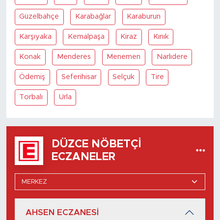
Güzelbahçe
Karabağlar
Karaburun
Karşıyaka
Kemalpaşa
Kiraz
Kınık
Konak
Menderes
Menemen
Narlıdere
Ödemiş
Seferihisar
Selçuk
Tire
Torbalı
Urla
DÜZCE NÖBETÇI
ECZANELER
AHSEN ECZANESİ