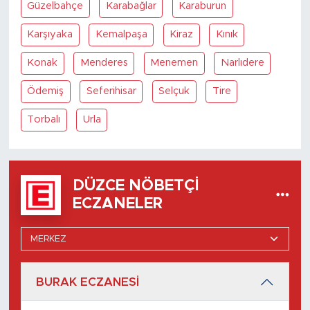
Güzelbahçe
Karabağlar
Karaburun
Karşıyaka
Kemalpaşa
Kiraz
Kınık
Konak
Menderes
Menemen
Narlıdere
Ödemiş
Seferihisar
Selçuk
Tire
Torbalı
Urla
DÜZCE NÖBETÇI
ECZANELER
BURAK ECZANESİ