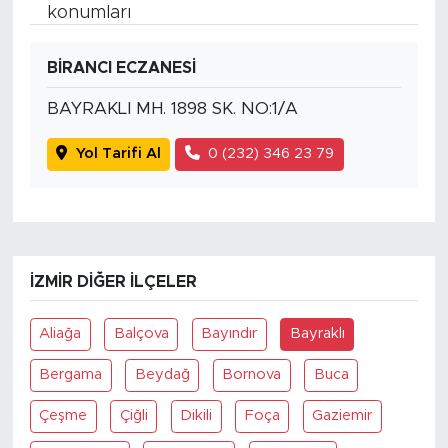
konumları
BİRANCI ECZANESİ
BAYRAKLI MH. 1898 SK. NO:1/A
Yol Tarifi Al
0 (232) 346 23 79
İZMIR DIĞER İLÇELER
Aliağa
Balçova
Bayındır
Bayraklı
Bergama
Beydağ
Bornova
Buca
Çeşme
Çiğli
Dikili
Foça
Gaziemir