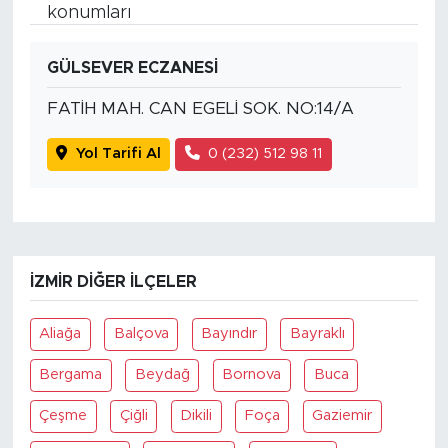
konumları
GÜLSEVER ECZANESİ
FATİH MAH. CAN EGELİ SOK. NO:14/A
Yol Tarifi Al
0 (232) 512 98 11
İZMIR DIĞER İLÇELER
Aliağa
Balçova
Bayındır
Bayraklı
Bergama
Beydağ
Bornova
Buca
Çeşme
Çiğli
Dikili
Foça
Gaziemir