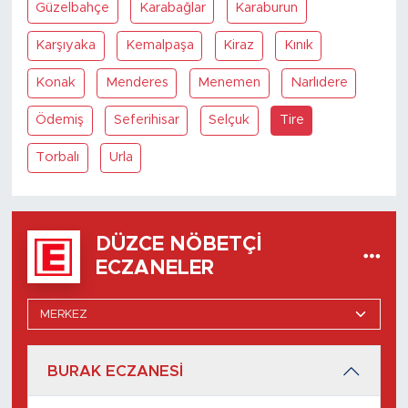
Güzelbahçe
Karabağlar
Karaburun
Karşıyaka
Kemalpaşa
Kiraz
Kınık
Konak
Menderes
Menemen
Narlıdere
Ödemiş
Seferihisar
Selçuk
Tire
Torbalı
Urla
DÜZCE NÖBETÇI
ECZANELER
BURAK ECZANESİ