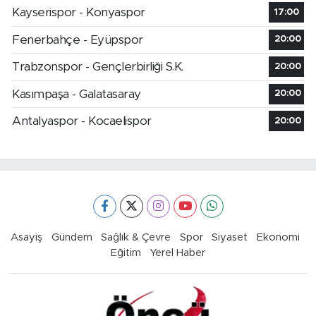
Kayserispor - Konyaspor
17:00
Fenerbahçe - Eyüpspor
20:00
Trabzonspor - Gençlerbirliği S.K.
20:00
Kasımpaşa - Galatasaray
20:00
Antalyaspor - Kocaelispor
20:00
Asayiş
Gündem
Sağlık & Çevre
Spor
Siyaset
Ekonomi
Eğitim
Yerel Haber