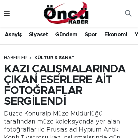
Asayiş
Düzce Nöbetçi Eczaneler
Asayiş
Siyaset
Gündem
Spor
Ekonomi
Y
Gündem
Düzce Hava Durumu
Sağlık & Çevre
Düzce Namaz Vakitleri
HABERLER
KÜLTÜR & SANAT
KAZI ÇALIŞMALARINDA
Spor
Düzce Trafik Yoğunluk Haritası
ÇIKAN ESERLERE AİT
Siyaset
Süper Lig Puan Durumu ve Fikstür
FOTOĞRAFLAR
SERGİLENDİ
Yerel Haber
Tüm Manşetler
Düzce Konuralp Müze Müdürlüğü
Öncü Radyo Dinle
Son Dakika Haberleri
tarafından müze koleksiyonda yer alan
fotoğraflar ile Prusias ad Hypium Antik
Öncü TV İzle
Haber Arşivi
Kenti Tiyatrosu kazı çalışmalarında gün