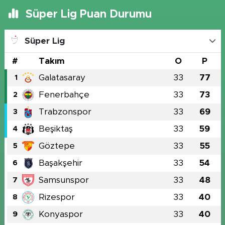
Süper Lig Puan Durumu
Süper Lig
#
Takım
O
P
Galatasaray
33
77
1
Fenerbahçe
33
73
2
Trabzonspor
33
69
3
Beşiktaş
33
59
4
Göztepe
33
55
5
Başakşehir
33
54
6
Samsunspor
33
48
7
Rizespor
33
40
8
Konyaspor
33
40
9