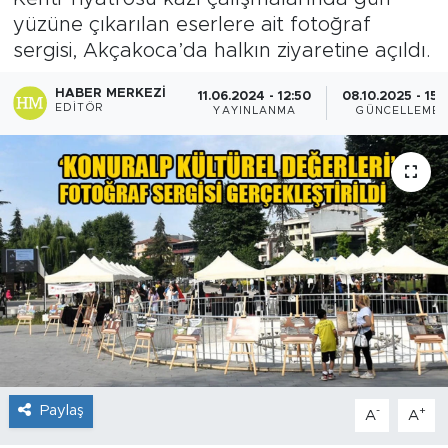
yüzüne çıkarılan eserlere ait fotoğraf
sergisi, Akçakoca’da halkın ziyaretine açıldı.
HABER MERKEZI
11.06.2024 - 12:50
08.10.2025 - 15:
EDITÖR
YAYINLANMA
GÜNCELLEME
Paylaş
-
+
A
A