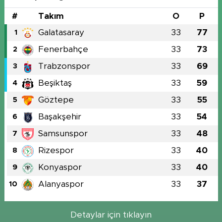
#
Takım
O
P
Galatasaray
33
77
1
Fenerbahçe
33
73
2
Trabzonspor
33
69
3
Beşiktaş
33
59
4
Göztepe
33
55
5
Başakşehir
33
54
6
Samsunspor
33
48
7
Rizespor
33
40
8
Konyaspor
33
40
9
Alanyaspor
33
37
10
Detaylar için tıklayın