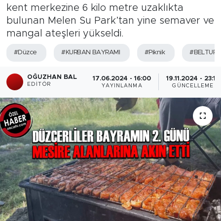
kent merkezine 6 kilo metre uzaklıkta
bulunan Melen Su Park’tan yine semaver ve
mangal ateşleri yükseldi.
#Düzce
#KURBAN BAYRAMI
#Piknik
#BELTUR
OĞUZHAN BAL
17.06.2024 - 16:00
19.11.2024 - 23:15
EDITÖR
YAYINLANMA
GÜNCELLEME