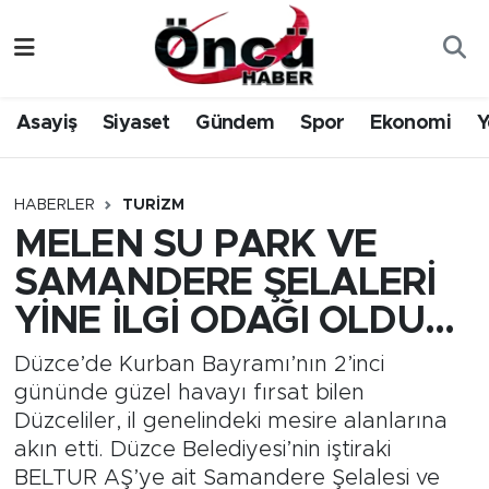
Asayiş
Düzce Nöbetçi Eczaneler
Asayiş
Siyaset
Gündem
Spor
Ekonomi
Y
Gündem
Düzce Hava Durumu
Sağlık & Çevre
Düzce Namaz Vakitleri
HABERLER
TURIZM
MELEN SU PARK VE
Spor
Düzce Trafik Yoğunluk Haritası
SAMANDERE ŞELALERİ
Siyaset
Süper Lig Puan Durumu ve Fikstür
YİNE İLGİ ODAĞI OLDU…
Yerel Haber
Tüm Manşetler
Düzce’de Kurban Bayramı’nın 2’inci
gününde güzel havayı fırsat bilen
Öncü Radyo Dinle
Son Dakika Haberleri
Düzceliler, il genelindeki mesire alanlarına
akın etti. Düzce Belediyesi’nin iştiraki
Öncü TV İzle
Haber Arşivi
BELTUR AŞ’ye ait Samandere Şelalesi ve