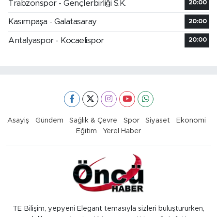
Trabzonspor - Gençlerbirliği S.K.
20:00
Kasımpaşa - Galatasaray
20:00
Antalyaspor - Kocaelispor
20:00
Asayiş
Gündem
Sağlık & Çevre
Spor
Siyaset
Ekonomi
Eğitim
Yerel Haber
TE Bilişim, yepyeni Elegant temasıyla sizleri buluştururken,