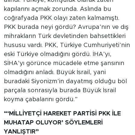
alındı. Türkiye, komşuluk olarak zaten
kapılarını açmak zorunda. Aslında bu
coğrafyada PKK olayı zaten kalmamıştı.
PKK burada neyi gördü? Avrupa’nın ve dış
mihrakların Türk devletinden bahsettikleri
hususu vardı. PKK, Türkiye Cumhuriyeti’nin
eski Türkiye olmadığını gördü. İHA’yı,
SİHA’yı görünce mücadele etme şansının
olmadığını anladı. Büyük İsrail, yani
buradaki Siyonizm’in dayatmış olduğu böl
parçala sonrasıyla burada Büyük İsrail
koyma çabalarını gördü.”
“‘MİLLİYETÇİ HAREKET PARTİSİ PKK İLE
MUHATAP OLUYOR’ SÖYLEMLERİ
YANLIŞTIR”