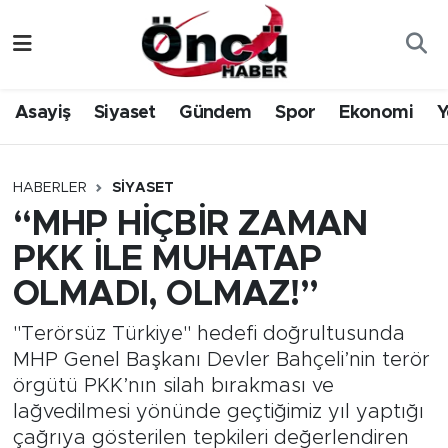
Asayiş
Düzce Nöbetçi Eczaneler
Asayiş
Siyaset
Gündem
Spor
Ekonomi
Y
Gündem
Düzce Hava Durumu
Sağlık & Çevre
Düzce Namaz Vakitleri
HABERLER
SIYASET
“MHP HİÇBİR ZAMAN
Spor
Düzce Trafik Yoğunluk Haritası
PKK İLE MUHATAP
Siyaset
Süper Lig Puan Durumu ve Fikstür
OLMADI, OLMAZ!”
Yerel Haber
Tüm Manşetler
"Terörsüz Türkiye" hedefi doğrultusunda
MHP Genel Başkanı Devler Bahçeli’nin terör
Öncü Radyo Dinle
Son Dakika Haberleri
örgütü PKK’nın silah bırakması ve
lağvedilmesi yönünde geçtiğimiz yıl yaptığı
Öncü TV İzle
Haber Arşivi
çağrıya gösterilen tepkileri değerlendiren