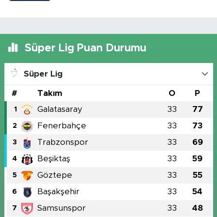
Süper Lig Puan Durumu
Süper Lig
#
Takım
O
P
Galatasaray
33
77
1
Fenerbahçe
33
73
2
Trabzonspor
33
69
3
Beşiktaş
33
59
4
Göztepe
33
55
5
Başakşehir
33
54
6
Samsunspor
33
48
7