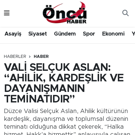
Asayiş
Düzce Nöbetçi Eczaneler
Asayiş
Siyaset
Gündem
Spor
Ekonomi
Y
Gündem
Düzce Hava Durumu
Sağlık & Çevre
Düzce Namaz Vakitleri
HABERLER
HABER
VALİ SELÇUK ASLAN:
Spor
Düzce Trafik Yoğunluk Haritası
“AHİLİK, KARDEŞLİK VE
Siyaset
Süper Lig Puan Durumu ve Fikstür
DAYANIŞMANIN
TEMİNATIDIR”
Yerel Haber
Tüm Manşetler
Düzce Valisi Selçuk Aslan, Ahilik kültürünün
Öncü Radyo Dinle
Son Dakika Haberleri
kardeşlik, dayanışma ve toplumsal düzenin
teminatı olduğuna dikkat çekerek, “Halka
Öncü TV İzle
Haber Arşivi
hizmet, Hakk’a hizmettir” anlayışıyla çalışan