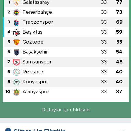
Galatasaray
33
77
1
Fenerbahçe
33
73
2
Trabzonspor
33
69
3
Beşiktaş
33
59
4
Göztepe
33
55
5
Başakşehir
33
54
6
Samsunspor
33
48
7
Rizespor
33
40
8
Konyaspor
33
40
9
Alanyaspor
33
37
10
Detaylar için tıklayın