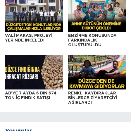
VALİ MAKAS, PROJEYİ
EMZİRME KONUSUNDA
YERİNDE İNCELEDİ
FARKINDALIK
OLUŞTURULDU
AB'YE 7 AYDA 6 BİN 674
RENKLİ KAYDIRAKLAR
TON ÎÇ FINDIK SATIŞI
BİNLERCE ZİYARETÇİYİ
AĞIRLARDI
Yorumlar