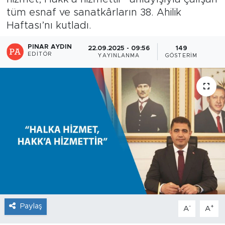
tüm esnaf ve sanatkârların 38. Ahilik
Haftası’nı kutladı.
PINAR AYDIN
22.09.2025 - 09:56
149
EDITÖR
YAYINLANMA
GÖSTERIM
Paylaş
-
+
A
A