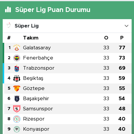
Süper Lig Puan Durumu
Süper Lig
#
Takım
O
P
Galatasaray
33
77
1
Fenerbahçe
33
73
2
Trabzonspor
33
69
3
Beşiktaş
33
59
4
Göztepe
33
55
5
Başakşehir
33
54
6
Samsunspor
33
48
7
Rizespor
33
40
8
Konyaspor
33
40
9