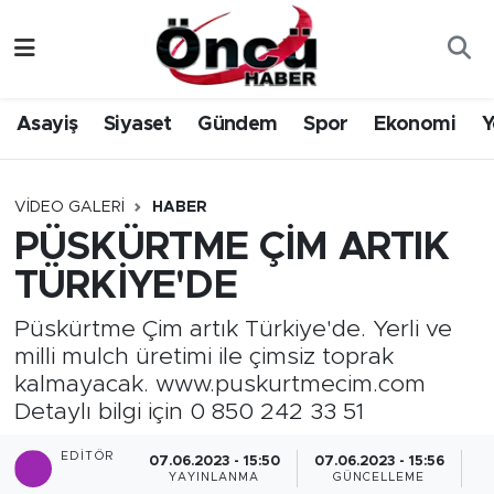
Asayiş
Düzce Nöbetçi Eczaneler
Asayiş
Siyaset
Gündem
Spor
Ekonomi
Y
Gündem
Düzce Hava Durumu
Sağlık & Çevre
Düzce Namaz Vakitleri
VIDEO GALERI
HABER
PÜSKÜRTME ÇİM ARTIK
Spor
Düzce Trafik Yoğunluk Haritası
TÜRKİYE'DE
Siyaset
Süper Lig Puan Durumu ve Fikstür
Püskürtme Çim artık Türkiye'de. Yerli ve
milli mulch üretimi ile çimsiz toprak
Yerel Haber
Tüm Manşetler
kalmayacak. www.puskurtmecim.com
Detaylı bilgi için 0 850 242 33 51
Öncü Radyo Dinle
Son Dakika Haberleri
EDITÖR
07.06.2023 - 15:50
07.06.2023 - 15:56
Öncü TV İzle
Haber Arşivi
YAYINLANMA
GÜNCELLEME
P