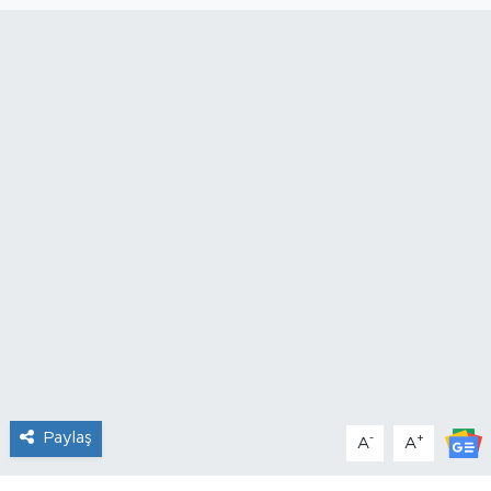
Paylaş
-
+
A
A