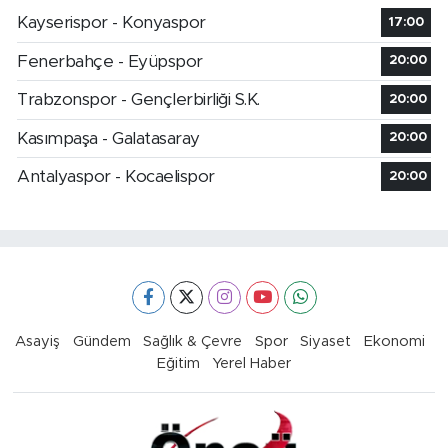
Kayserispor - Konyaspor
17:00
Fenerbahçe - Eyüpspor
20:00
Trabzonspor - Gençlerbirliği S.K.
20:00
Kasımpaşa - Galatasaray
20:00
Antalyaspor - Kocaelispor
20:00
Asayiş
Gündem
Sağlık & Çevre
Spor
Siyaset
Ekonomi
Eğitim
Yerel Haber