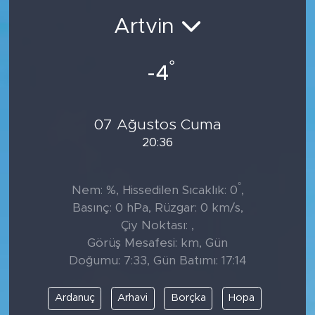
Artvin
°
-4
07 Ağustos Cuma
20:36
°
Nem: %, Hissedilen Sıcaklık: 0
,
Basınç: 0 hPa, Rüzgar: 0 km/s,
Çiy Noktası: ,
Görüş Mesafesi: km, Gün
Doğumu: 7:33, Gün Batımı: 17:14
Ardanuç
Arhavi
Borçka
Hopa