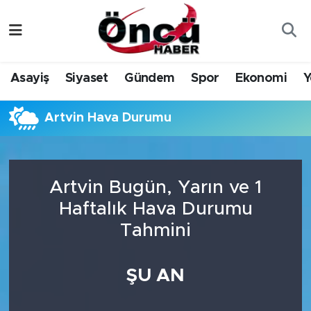
Asayiş
Düzce Nöbetçi Eczaneler
Asayiş
Siyaset
Gündem
Spor
Ekonomi
Y
Gündem
Düzce Hava Durumu
Artvin Hava Durumu
Sağlık & Çevre
Düzce Namaz Vakitleri
Spor
Düzce Trafik Yoğunluk Haritası
Artvin Bugün, Yarın ve 1
Siyaset
Süper Lig Puan Durumu ve Fikstür
Haftalık Hava Durumu
Tahmini
Yerel Haber
Tüm Manşetler
Öncü Radyo Dinle
Son Dakika Haberleri
ŞU AN
Öncü TV İzle
Haber Arşivi