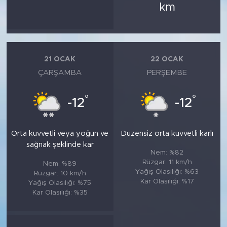
km
21 OCAK
22 OCAK
ÇARŞAMBA
PERŞEMBE
°
°
-12
-12
Orta kuvvetli veya yoğun ve
Düzensiz orta kuvvetli karlı
sağnak şeklinde kar
Nem: %82
Rüzgar: 11 km/h
Nem: %89
Yağış Olasılığı: %63
Rüzgar: 10 km/h
Kar Olasılığı: %17
Yağış Olasılığı: %75
Kar Olasılığı: %35