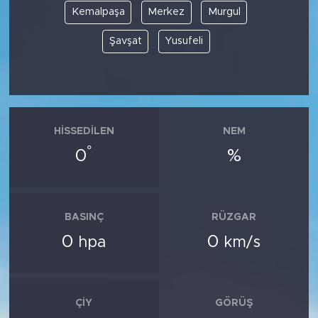
Kemalpaşa
Merkez
Murgul
Şavşat
Yusufeli
HISSEDILEN
NEM
°
0
%
BASINÇ
RÜZGAR
0
0
hpa
km/s
ÇIY
GÖRÜŞ