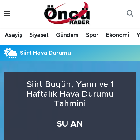
Asayiş
Düzce Nöbetçi Eczaneler
Asayiş
Siyaset
Gündem
Spor
Ekonomi
Y
Gündem
Düzce Hava Durumu
Siirt Hava Durumu
Sağlık & Çevre
Düzce Namaz Vakitleri
Spor
Düzce Trafik Yoğunluk Haritası
Siirt Bugün, Yarın ve 1
Siyaset
Süper Lig Puan Durumu ve Fikstür
Haftalık Hava Durumu
Tahmini
Yerel Haber
Tüm Manşetler
Öncü Radyo Dinle
Son Dakika Haberleri
ŞU AN
Öncü TV İzle
Haber Arşivi