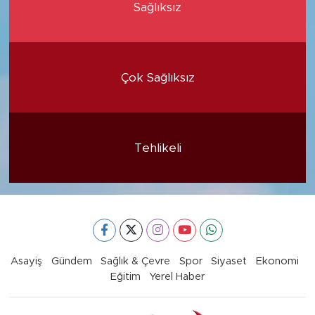
Sağlıksız
Çok Sağlıksız
Tehlikeli
Asayiş
Gündem
Sağlık & Çevre
Spor
Siyaset
Ekonomi
Eğitim
Yerel Haber