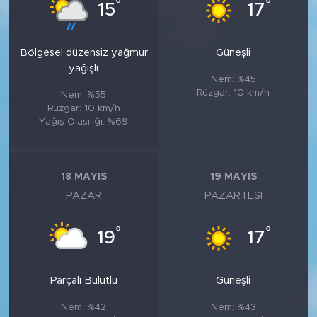
°
°
15
17
Bölgesel düzensiz yağmur
Güneşli
yağışlı
Nem: %45
Rüzgar: 10 km/h
Nem: %55
Rüzgar: 10 km/h
Yağış Olasılığı: %69
18 MAYIS
19 MAYIS
PAZAR
PAZARTESI
°
°
19
17
Parçalı Bulutlu
Güneşli
Nem: %42
Nem: %43