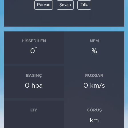
Pervari
Şirvan
Tillo
HISSEDILEN
NEM
°
0
%
BASINÇ
RÜZGAR
0
0
hpa
km/s
ÇIY
GÖRÜŞ
km