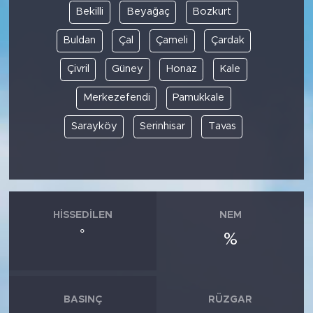
Bekilli
Beyağaç
Bozkurt
Buldan
Çal
Çameli
Çardak
Çivril
Güney
Honaz
Kale
Merkezefendi
Pamukkale
Sarayköy
Serinhisar
Tavas
HISSEDILEN
NEM
°
%
BASINÇ
RÜZGAR