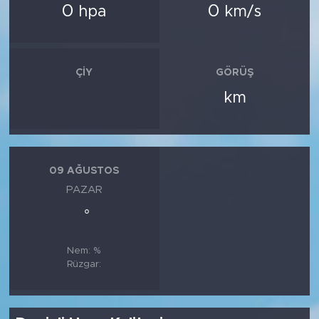
0
0
hpa
km/s
ÇIY
GÖRÜŞ
km
09 AĞUSTOS
PAZAR
°
Nem: %
Rüzgar: