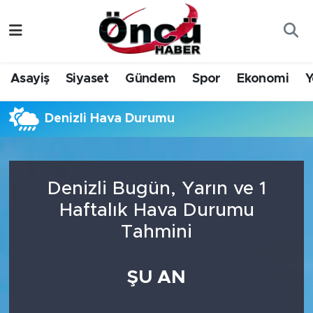
Asayiş
Düzce Nöbetçi Eczaneler
Asayiş
Siyaset
Gündem
Spor
Ekonomi
Y
Gündem
Düzce Hava Durumu
Denizli Hava Durumu
Sağlık & Çevre
Düzce Namaz Vakitleri
Spor
Düzce Trafik Yoğunluk Haritası
Denizli Bugün, Yarın ve 1
Siyaset
Süper Lig Puan Durumu ve Fikstür
Haftalık Hava Durumu
Tahmini
Yerel Haber
Tüm Manşetler
Öncü Radyo Dinle
Son Dakika Haberleri
ŞU AN
Öncü TV İzle
Haber Arşivi