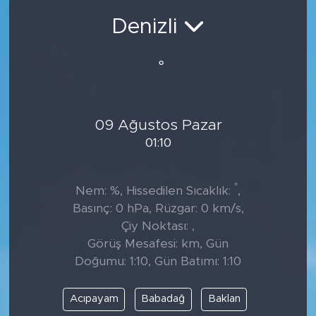
Denizli
°
09 Ağustos Pazar
01:10
°
Nem: %, Hissedilen Sıcaklık:
,
Basınç: 0 hPa, Rüzgar: 0 km/s,
Çiy Noktası: ,
Görüş Mesafesi: km, Gün
Doğumu: 1:10, Gün Batımı: 1:10
Acıpayam
Babadağ
Baklan