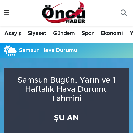
Asayiş
Düzce Nöbetçi Eczaneler
Asayiş
Siyaset
Gündem
Spor
Ekonomi
Y
Gündem
Düzce Hava Durumu
Samsun Hava Durumu
Sağlık & Çevre
Düzce Namaz Vakitleri
Spor
Düzce Trafik Yoğunluk Haritası
Samsun Bugün, Yarın ve 1
Siyaset
Süper Lig Puan Durumu ve Fikstür
Haftalık Hava Durumu
Tahmini
Yerel Haber
Tüm Manşetler
Öncü Radyo Dinle
Son Dakika Haberleri
ŞU AN
Öncü TV İzle
Haber Arşivi