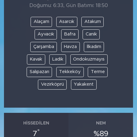
Doğumu: 6:33, Gün Batımı: 18:50
Alaçam
Asarcık
Atakum
Ayvacık
Bafra
Canik
Çarşamba
Havza
İlkadım
Kavak
Ladik
Ondokuzmayıs
Salıpazarı
Tekkeköy
Terme
Vezirköprü
Yakakent
HISSEDILEN
NEM
°
7
%89