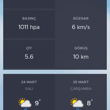
BASINÇ
RÜZGAR
1011
6
hpa
km/s
ÇIY
GÖRÜŞ
5.6
10
km
24 MART
25 MART
SALI
ÇARŞAMBA
°
°
9
8