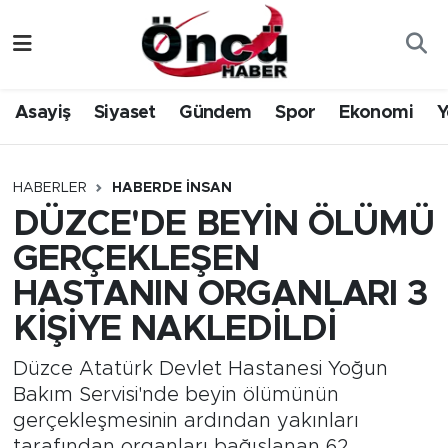
Asayiş
Düzce Nöbetçi Eczaneler
Asayiş
Siyaset
Gündem
Spor
Ekonomi
Y
Gündem
Düzce Hava Durumu
Sağlık & Çevre
Düzce Namaz Vakitleri
HABERLER
HABERDE İNSAN
DÜZCE'DE BEYİN ÖLÜMÜ
Spor
Düzce Trafik Yoğunluk Haritası
GERÇEKLEŞEN
Siyaset
Süper Lig Puan Durumu ve Fikstür
HASTANIN ORGANLARI 3
KİŞİYE NAKLEDİLDİ
Yerel Haber
Tüm Manşetler
Düzce Atatürk Devlet Hastanesi Yoğun
Öncü Radyo Dinle
Son Dakika Haberleri
Bakım Servisi'nde beyin ölümünün
gerçekleşmesinin ardından yakınları
Öncü TV İzle
Haber Arşivi
tarafından organları bağışlanan 62