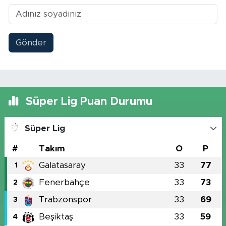
Gönder
Süper Lig Puan Durumu
Süper Lig
#
Takım
O
P
Galatasaray
33
77
1
Fenerbahçe
33
73
2
Trabzonspor
33
69
3
Beşiktaş
33
59
4