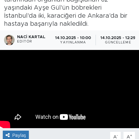
yaşındaki Ayşe Gül'ün böbrekleri
İstanbul'da iki, karaciğeri de Ankara'da bir
hastaya başarıyla nakledildi.
NACI KARTAL
14.10.2025 - 10:00
14.10.2025 - 12:29
EDITÖR
YAYINLANMA
GÜNCELLEME
Paylaş
-
+
A
A