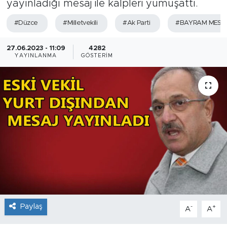
yayınladığı mesaj ile kalpleri yumuşattı.
#Düzce
#Milletvekili
#Ak Parti
#BAYRAM MESAJ
27.06.2023 - 11:09
4282
YAYINLANMA
GÖSTERIM
Paylaş
-
+
A
A