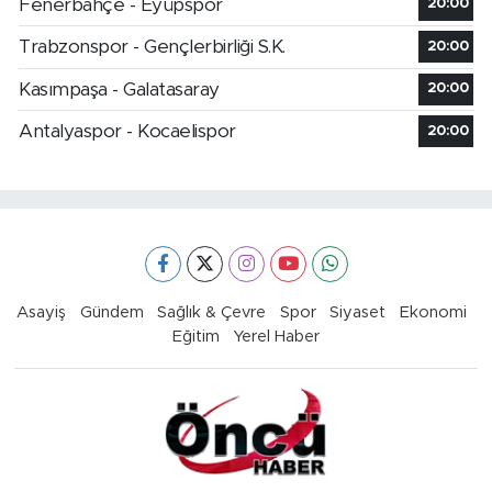
Fenerbahçe - Eyüpspor
20:00
Trabzonspor - Gençlerbirliği S.K.
20:00
Kasımpaşa - Galatasaray
20:00
Antalyaspor - Kocaelispor
20:00
Asayiş
Gündem
Sağlık & Çevre
Spor
Siyaset
Ekonomi
Eğitim
Yerel Haber