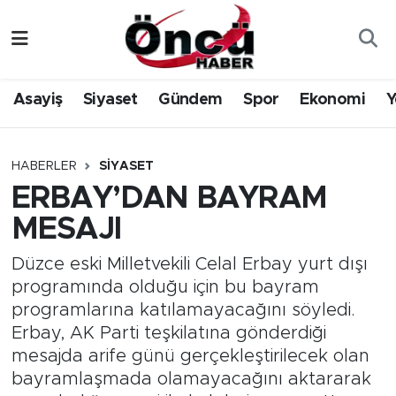
Asayiş
Düzce Nöbetçi Eczaneler
Asayiş
Siyaset
Gündem
Spor
Ekonomi
Y
Gündem
Düzce Hava Durumu
Sağlık & Çevre
Düzce Namaz Vakitleri
HABERLER
SIYASET
ERBAY’DAN BAYRAM
Spor
Düzce Trafik Yoğunluk Haritası
MESAJI
Siyaset
Süper Lig Puan Durumu ve Fikstür
Düzce eski Milletvekili Celal Erbay yurt dışı
programında olduğu için bu bayram
Yerel Haber
Tüm Manşetler
programlarına katılamayacağını söyledi.
Erbay, AK Parti teşkilatına gönderdiği
Öncü Radyo Dinle
Son Dakika Haberleri
mesajda arife günü gerçekleştirilecek olan
bayramlaşmada olamayacağını aktararak
Öncü TV İzle
Haber Arşivi