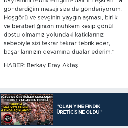
bayramını tebrik ettiğime dair İl Teşkilatı’na
gönderdiğim mesajı size de gönderiyorum.
Hoşgörü ve sevginin yaygınlaşması, birlik
ve beraberliğinizin muhkem kesip gönül
dostu olmamız yolundaki katkılarınız
sebebiyle sizi tekrar tekrar tebrik eder,
başarılarınızın devamına dualar ederim.”
HABER: Berkay Eray Aktaş
"OLAN YİNE FINDIK
ÜRETİCİSİNE OLDU"