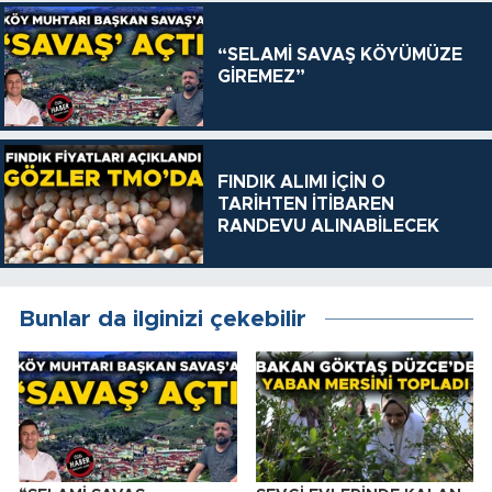
“SELAMİ SAVAŞ KÖYÜMÜZE
GİREMEZ”
FINDIK ALIMI İÇİN O
TARİHTEN İTİBAREN
RANDEVU ALINABİLECEK
Bunlar da ilginizi çekebilir