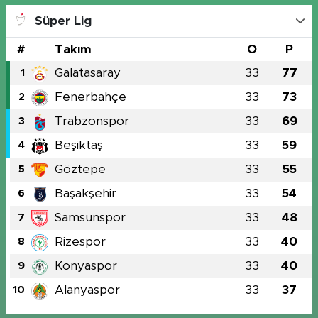
Süper Lig
#
Takım
O
P
Galatasaray
33
77
1
Fenerbahçe
33
73
2
Trabzonspor
33
69
3
Beşiktaş
33
59
4
Göztepe
33
55
5
Başakşehir
33
54
6
Samsunspor
33
48
7
Rizespor
33
40
8
Konyaspor
33
40
9
Alanyaspor
33
37
10