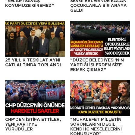
“SELAMİ SAVAŞ
SEVGİ EVLERİNDE KALAN
KÖYÜMÜZE GİREMEZ”
ÇOCUKLARLA BİR ARAYA
GELDİ
25 YILLIK TEŞKİLAT AYNI
“DÜZCE BELEDİYESİ’NİN
ÇATI ALTINDA TOPLANDI
YAPTIĞI İŞLERDEN SİZE
EKMEK ÇIKMAZ”
CHP’DEN İSTİFA ETTİLER,
“MUHALEFET MİLLETİN
YENİ PARTİ’YE
SORUNLARINI DEĞİL
YÜRÜDÜLER
KENDİ İÇ MESELELERİNİ
KONUŞUYOR”