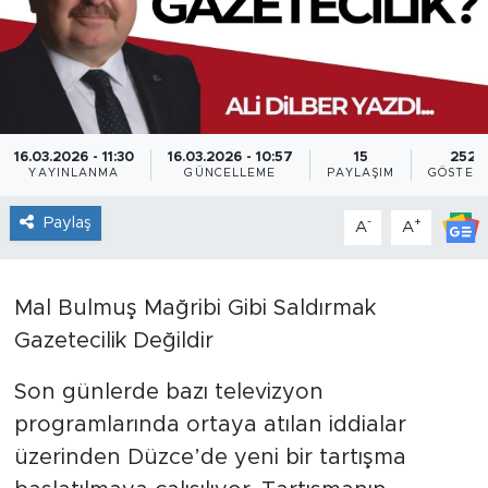
16.03.2026 - 11:30
16.03.2026 - 10:57
15
252
YAYINLANMA
GÜNCELLEME
PAYLAŞIM
GÖSTER
Paylaş
-
+
A
A
Mal Bulmuş Mağribi Gibi Saldırmak
Gazetecilik Değildir
Son günlerde bazı televizyon
programlarında ortaya atılan iddialar
üzerinden Düzce’de yeni bir tartışma