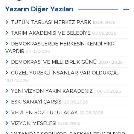
Yazarın Diğer Yazıları
TÜTÜN TARLASI MERKEZ PARK
10.08.2026
TARIM AKADEMİSİ VE BELEDİYE
03.08.2026
DEMOKRASİLERDE HERKESİN KENDİ FİKRİ
VARDIR
27.07.2026
DEMOKRASİ VE MİLLİ BİRLİK GÜNÜ
20.07.2026
GÜZEL YÜREKLİ İNSANLAR VAR OLDUKÇA...
13.07.2026
YENİ VİZYON YAKIN KARADENİZ...
06.07.2026
ESKİ SANAYİ ÇARŞISI
29.06.2026
VERİLEN SÖZ TUTULACAK
22.06.2026
VİZYON MESELESİ
15.06.2026