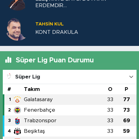
ERDEMDİR…
TAHSIN KUL
KONT DRAKULA
Süper Lig Puan Durumu
Süper Lig
#
Takım
O
P
Galatasaray
33
77
1
Fenerbahçe
33
73
2
Trabzonspor
33
69
3
Beşiktaş
33
59
4