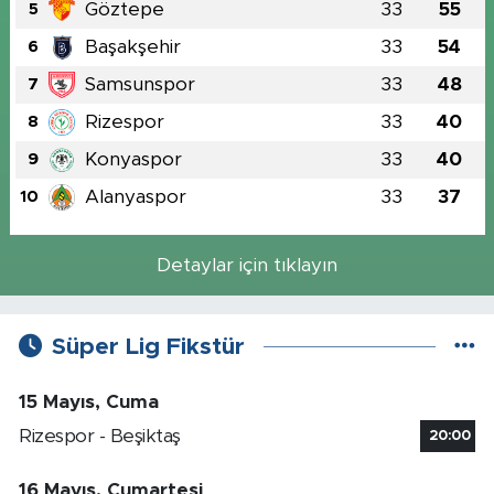
Göztepe
33
55
5
Başakşehir
33
54
6
Samsunspor
33
48
7
Rizespor
33
40
8
Konyaspor
33
40
9
Alanyaspor
33
37
10
Detaylar için tıklayın
Süper Lig Fikstür
15 Mayıs, Cuma
Rizespor - Beşiktaş
20:00
16 Mayıs, Cumartesi