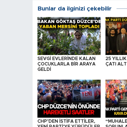
Bunlar da ilginizi çekebilir
SEVGİ EVLERİNDE KALAN
25 YILLI
ÇOCUKLARLA BİR ARAYA
ÇATI AL
GELDİ
CHP’DEN İSTİFA ETTİLER,
“MUHALE
YENİ PARTİ’YE YÜRÜDÜLER
SORUNLAR