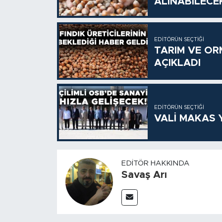
ALINABİLECE
EDITÖRÜN SEÇTIĞI
TARIM VE OR
AÇIKLADI
EDITÖRÜN SEÇTIĞI
VALİ MAKAS Y
EDITÖR HAKKINDA
Savaş Arı