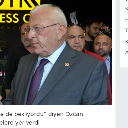
K
F
T
K
A
e de bekliyordu” diyen Özcan,
lere yer verdi: