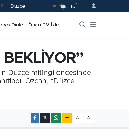
82
°
Düzce
10
02
19
dyo Dinle
Öncü TV İzle
18
19
 BEKLİYOR”
0
’in Düzce mitingi öncesinde
nıtladı. Özcan, “Düzce
-
+
A
A