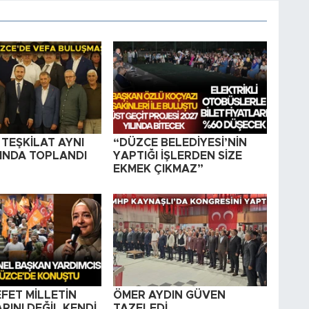
K TEŞKİLAT AYNI
“DÜZCE BELEDİYESİ’NİN
TINDA TOPLANDI
YAPTIĞI İŞLERDEN SİZE
EKMEK ÇIKMAZ”
FET MİLLETİN
ÖMER AYDIN GÜVEN
INI DEĞİL KENDİ
TAZELEDİ…