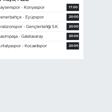
ayserispor - Konyaspor
17:00
enerbahçe - Eyüpspor
20:00
rabzonspor - Gençlerbirliği S.K.
20:00
asımpaşa - Galatasaray
20:00
ntalyaspor - Kocaelispor
20:00