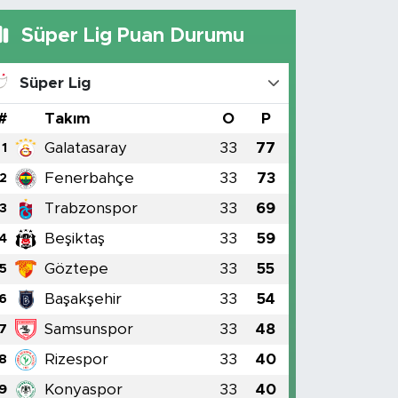
Süper Lig Puan Durumu
Süper Lig
#
Takım
O
P
Galatasaray
33
77
1
Fenerbahçe
33
73
2
Trabzonspor
33
69
3
Beşiktaş
33
59
4
Göztepe
33
55
5
Başakşehir
33
54
6
Samsunspor
33
48
7
Rizespor
33
40
8
Konyaspor
33
40
9