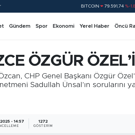
BITCOIN
79.591,74
%-1.
r
DOLAR
45,43620
%0.
EURO
53,38690
%0.
et
Gündem
Spor
Ekonomi
Yerel Haber
Öncü Ra
STERLİN
61,60380
%0.
G.ALTIN
6862,09000
%0.
CE ÖZGÜR ÖZEL’İ
BİST100
14.598,00
%
h Özcan, CHP Genel Başkanı Özgür Özel
tmeni Sadullah Ünsal’ın sorularını ya
.2025 - 14:57
1272
NCELLEME
GÖSTERIM