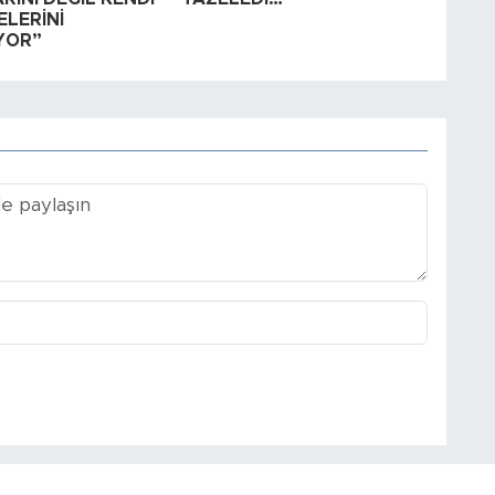
ELERİNİ
YOR”