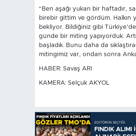
“Ben aşağı yukarı bir haftadır, s
birebir gittim ve gördüm. Halkın
bekliyor. Bildiğiniz gibi Türkiye’d
günde bir miting yapıyorduk. Ar
başladık. Bunu daha da sıklaştır
mitingimiz var, ondan sonra Anka
HABER: Savaş ARI
KAMERA: Selçuk AKYOL
EDITÖRÜN SEÇTIĞI
FINDIK ALIMI