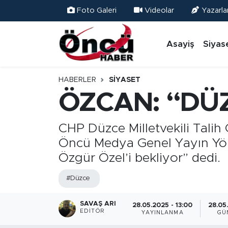
Foto Galeri
Videolar
Yazarla
Asayiş
Düzce Nöbetçi Eczaneler
Asayiş
Siyas
Gündem
Düzce Hava Durumu
HABERLER
SIYASET
Sağlık & Çevre
Düzce Namaz Vakitleri
ÖZCAN: “DÜZ
Spor
Düzce Trafik Yoğunluk Haritası
CHP Düzce Milletvekili Tali
Öncü Medya Genel Yayın Yöne
Siyaset
Süper Lig Puan Durumu ve Fikstür
Özgür Özel’i bekliyor” dedi.
Yerel Haber
Tüm Manşetler
#Düzce
Öncü Radyo Dinle
Son Dakika Haberleri
SAVAŞ ARI
28.05.2025 - 13:00
28.05
EDITÖR
YAYINLANMA
GÜ
Öncü TV İzle
Haber Arşivi