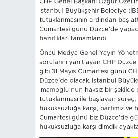
CHP Genel Başkanı Özgür Özel’i
İstanbul Büyükşehir Belediye (İ
tutuklanmasının ardından başlattı
Cumartesi günü Düzce’de yapacağı
hazırlıkları tamamlandı.
Öncü Medya Genel Yayın Yönetmeni
sorularını yanıtlayan CHP Düzce Mi
gibi 31 Mayıs Cumartesi günü C
Düzce’de olacak. İstanbul Büyük
İmamoğlu’nun haksız bir şekilde d
tutuklanması ile başlayan süreç, 
hukuksuzluğa karşı, partimiz ve h
Cumartesi günü biz Düzce’de güze
hukuksuzluğa karşı dimdik ayakta