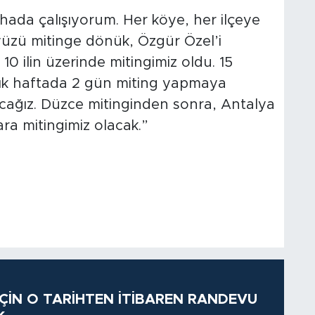
ahada çalışıyorum. Her köye, her ilçeye
 yüzü mitinge dönük, Özgür Özel’i
e 10 ilin üzerinde mitingimiz oldu. 15
tık haftada 2 gün miting yapmaya
acağız. Düzce mitinginden sonra, Antalya
ra mitingimiz olacak.”
 İÇİN O TARİHTEN İTİBAREN RANDEVU