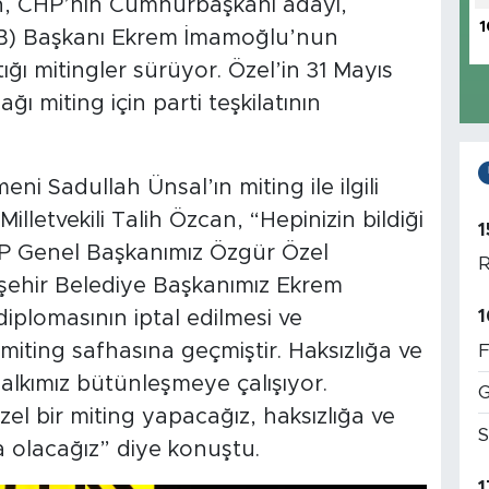
n, CHP’nin Cumhurbaşkanı adayı,
1
BB) Başkanı Ekrem İmamoğlu’nun
ğı mitingler sürüyor. Özel’in 31 Mayıs
 miting için parti teşkilatının
 Sadullah Ünsal’ın miting ile ilgili
lletvekili Talih Özcan, “Hepinizin bildiği
1
HP Genel Başkanımız Özgür Özel
R
şehir Belediye Başkanımız Ekrem
1
iplomasının iptal edilmesi ve
miting safhasına geçmiştir. Haksızlığa ve
F
alkımız bütünleşmeye çalışıyor.
G
l bir miting yapacağız, haksızlığa ve
S
 olacağız” diye konuştu.
1