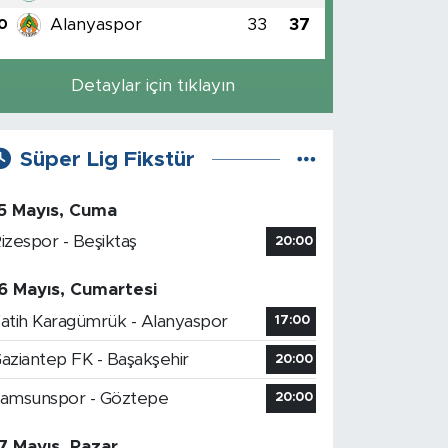
Alanyaspor
33
37
0
Detaylar için tıklayın
Süper Lig Fikstür
5 Mayıs, Cuma
izespor - Beşiktaş
20:00
6 Mayıs, Cumartesi
atih Karagümrük - Alanyaspor
17:00
aziantep FK - Başakşehir
20:00
amsunspor - Göztepe
20:00
7 Mayıs, Pazar