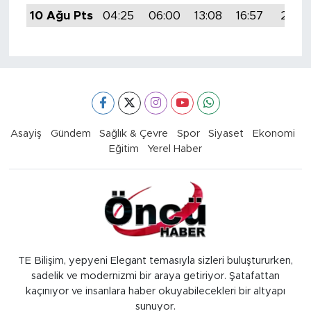
10 Ağu Pts
04:25
06:00
13:08
16:57
20:0
Asayiş
Gündem
Sağlık & Çevre
Spor
Siyaset
Ekonomi
Eğitim
Yerel Haber
TE Bilişim, yepyeni Elegant temasıyla sizleri buluştururken,
sadelik ve modernizmi bir araya getiriyor. Şatafattan
kaçınıyor ve insanlara haber okuyabilecekleri bir altyapı
sunuyor.