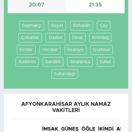
20:07
21:35
Başmakçı
Bayat
Bolvadin
Çay
Çobanlar
Dazkırı
Dinar
Emirdağ
Evciler
Hocalar
İhsaniye
İscehisar
Kızılören
Sandıklı
Sinanpaşa
Şuhut
Sultandağı
AFYONKARAHISAR AYLIK NAMAZ
VAKITLERI
İMSAK
GÜNEŞ
ÖĞLE
İKINDI
AKŞA