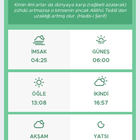
Kimin ilmi artar da dünyaya karşı (rağbeti azalarak)
zühdü artmazsa o kimsenin ancak Allâhü Teâlâ’dan
uzaklığı artmış olur. (Hadis-i Şerif)
İMSAK
GÜNEŞ
04:25
06:00
ÖĞLE
İKINDI
13:08
16:57
AKŞAM
YATSI