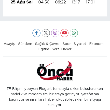
25 Ağu Sal
04:50
06:22
13:17
17:01
20:
Asayiş
Gündem
Sağlık & Çevre
Spor
Siyaset
Ekonomi
Eğitim
Yerel Haber
TE Bilişim, yepyeni Elegant temasıyla sizleri buluştururken,
sadelik ve modernizmi bir araya getiriyor. Şatafattan
kaçınıyor ve insanlara haber okuyabilecekleri bir altyapı
sunuyor.