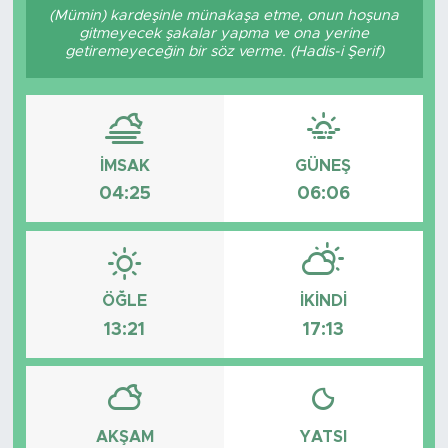
(Mümin) kardeşinle münakaşa etme, onun hoşuna
gitmeyecek şakalar yapma ve ona yerine
getiremeyeceğin bir söz verme. (Hadis-i Şerif)
İMSAK
GÜNEŞ
04:25
06:06
ÖĞLE
İKINDI
13:21
17:13
AKŞAM
YATSI