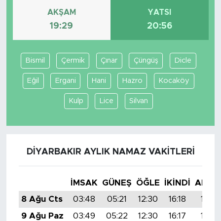
AKŞAM
YATSI
19:29
20:56
Bismil
Çermik
Çınar
Çüngüş
Dicle
Eğil
Ergani
Hani
Hazro
Kocaköy
Kulp
Lice
Silvan
DIYARBAKIR AYLIK NAMAZ VAKITLERI
İMSAK
GÜNEŞ
ÖĞLE
İKINDI
AKŞA
8 Ağu Cts
03:48
05:21
12:30
16:18
19:29
9 Ağu Paz
03:49
05:22
12:30
16:17
19:28