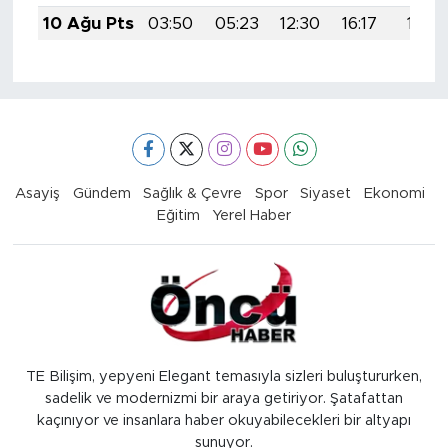
10 Ağu Pts
03:50
05:23
12:30
16:17
19:26
Asayiş
Gündem
Sağlık & Çevre
Spor
Siyaset
Ekonomi
Eğitim
Yerel Haber
TE Bilişim, yepyeni Elegant temasıyla sizleri buluştururken,
sadelik ve modernizmi bir araya getiriyor. Şatafattan
kaçınıyor ve insanlara haber okuyabilecekleri bir altyapı
sunuyor.