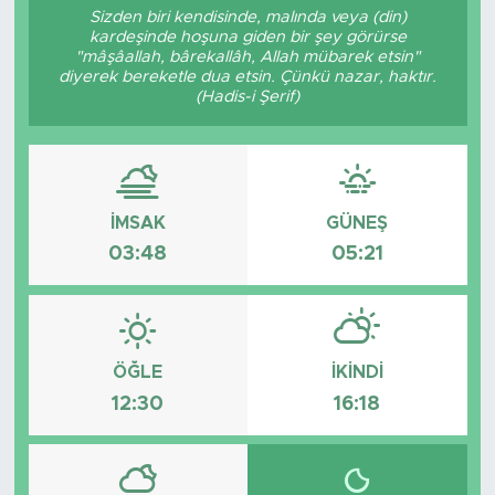
Sizden biri kendisinde, malında veya (din)
kardeşinde hoşuna giden bir şey görürse
"mâşâallah, bârekallâh, Allah mübarek etsin"
diyerek bereketle dua etsin. Çünkü nazar, haktır.
(Hadis-i Şerif)
İMSAK
GÜNEŞ
03:48
05:21
ÖĞLE
İKINDI
12:30
16:18