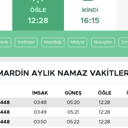
ÖĞLE
İKINDI
12:28
16:15
erik
Kızıltepe
Mazıdağı
Midyat
Nusaybin
Öme
MARDIN AYLIK NAMAZ VAKITLER
İMSAK
GÜNEŞ
ÖĞLE
1448
03:48
05:20
12:28
1448
03:49
05:21
12:28
1448
03:50
05:22
12:28