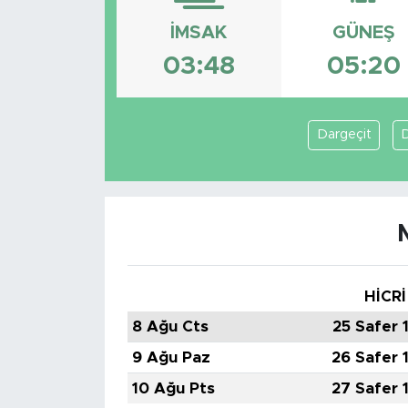
İMSAK
GÜNEŞ
03:48
05:20
Dargeçit
D
HİCRİ
8 Ağu Cts
25 Safer 
9 Ağu Paz
26 Safer 
10 Ağu Pts
27 Safer 