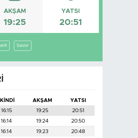
AKŞAM
YATSI
19:25
20:51
rli
Savur
I
İKINDI
AKŞAM
YATSI
16:15
19:25
20:51
16:14
19:24
20:50
16:14
19:23
20:48