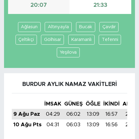
20:07
21:33
Ağlasun
Altınyayla
Bucak
Çavdır
Çeltikçi
Gölhisar
Karamanlı
Tefenni
Yeşilova
BURDUR AYLIK NAMAZ VAKITLERI
İMSAK
GÜNEŞ
ÖĞLE
İKINDI
AKŞA
9 Ağu Paz
04:29
06:02
13:09
16:57
20:0
10 Ağu Pts
04:31
06:03
13:09
16:56
20:0