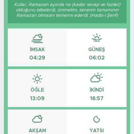
Kullar, Ramazan ayında ne (kadar sevap ve fazilet)
olduğunu bilselerdi, ümmetim, senenin tamamının
Ramazan olmasını temenni ederdi. (Hadis-i Şerif)
İMSAK
GÜNEŞ
04:29
06:02
ÖĞLE
İKINDI
13:09
16:57
AKŞAM
YATSI