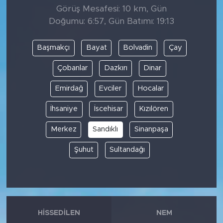
Görüş Mesafesi: 10 km, Gün
Doğumu: 6:57, Gün Batımı: 19:13
Başmakçı
Bayat
Bolvadin
Çay
Çobanlar
Dazkırı
Dinar
Emirdağ
Evciler
Hocalar
İhsaniye
İscehisar
Kızılören
Merkez
Sandıklı
Sinanpaşa
Şuhut
Sultandağı
HISSEDILEN
NEM