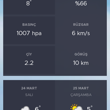
°
8
%66
BASINÇ
RÜZGAR
1007
6
hpa
km/s
ÇIY
GÖRÜŞ
2.2
10
km
24 MART
25 MART
SALI
ÇARŞAMBA
°
°
6
5