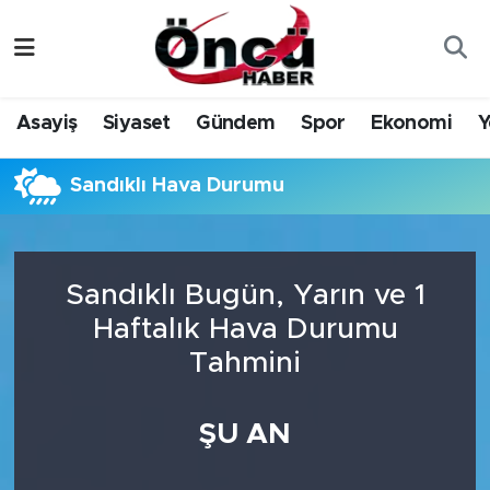
Asayiş
Düzce Nöbetçi Eczaneler
Asayiş
Siyaset
Gündem
Spor
Ekonomi
Y
Gündem
Düzce Hava Durumu
Sandıklı Hava Durumu
Sağlık & Çevre
Düzce Namaz Vakitleri
Spor
Düzce Trafik Yoğunluk Haritası
Sandıklı Bugün, Yarın ve 1
Siyaset
Süper Lig Puan Durumu ve Fikstür
Haftalık Hava Durumu
Tahmini
Yerel Haber
Tüm Manşetler
Öncü Radyo Dinle
Son Dakika Haberleri
ŞU AN
Öncü TV İzle
Haber Arşivi