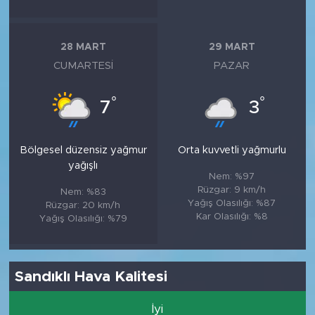
28 MART
29 MART
CUMARTESI
PAZAR
°
°
7
3
Bölgesel düzensiz yağmur
Orta kuvvetli yağmurlu
yağışlı
Nem: %97
Rüzgar: 9 km/h
Nem: %83
Yağış Olasılığı: %87
Rüzgar: 20 km/h
Kar Olasılığı: %8
Yağış Olasılığı: %79
Sandıklı Hava Kalitesi
İyi